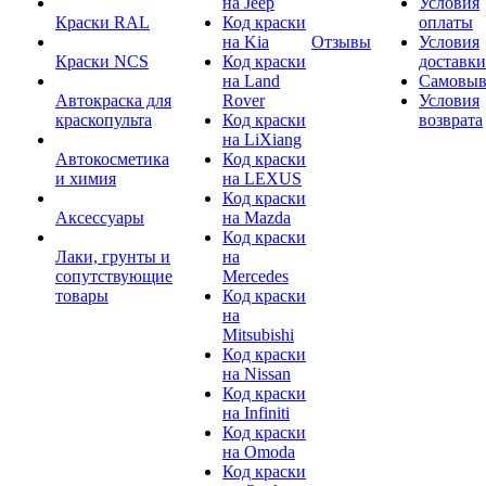
на Jeep
Условия
Краски RAL
Код краски
оплаты
на Kia
Отзывы
Условия
Краски NCS
Код краски
доставки
на Land
Самовыв
Автокраска для
Rover
Условия
краскопульта
Код краски
возврата
на LiXiang
Автокосметика
Код краски
и химия
на LEXUS
Код краски
Аксессуары
на Mazda
Код краски
Лаки, грунты и
на
сопутствующие
Mercedes
товары
Код краски
на
Mitsubishi
Код краски
на Nissan
Код краски
на Infiniti
Код краски
на Omoda
Код краски