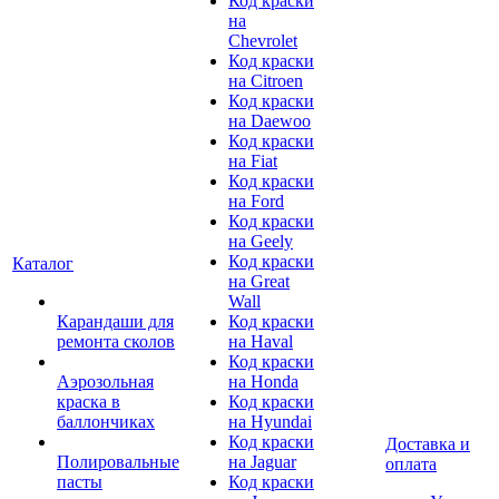
Код краски
на
Chevrolet
Код краски
на Citroen
Код краски
на Daewoo
Код краски
на Fiat
Код краски
на Ford
Код краски
на Geely
Код краски
Каталог
на Great
Wall
Карандаши для
Код краски
ремонта сколов
на Haval
Код краски
Аэрозольная
на Honda
краска в
Код краски
баллончиках
на Hyundai
Код краски
Доставка и
Полировальные
на Jaguar
оплата
пасты
Код краски