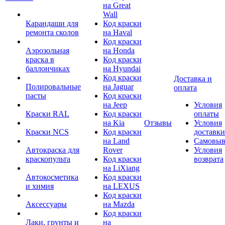
на Great
Wall
Карандаши для
Код краски
ремонта сколов
на Haval
Код краски
Аэрозольная
на Honda
краска в
Код краски
баллончиках
на Hyundai
Код краски
Доставка и
Полировальные
на Jaguar
оплата
пасты
Код краски
на Jeep
Условия
Краски RAL
Код краски
оплаты
на Kia
Отзывы
Условия
Краски NCS
Код краски
доставки
на Land
Самовыв
Автокраска для
Rover
Условия
краскопульта
Код краски
возврата
на LiXiang
Автокосметика
Код краски
и химия
на LEXUS
Код краски
Аксессуары
на Mazda
Код краски
Лаки, грунты и
на