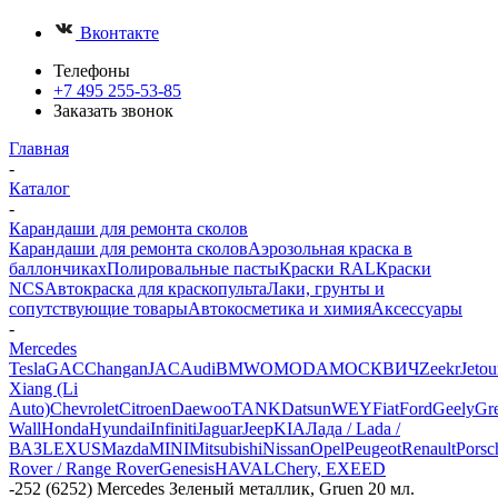
Вконтакте
Телефоны
+7 495 255-53-85
Заказать звонок
Главная
-
Каталог
-
Карандаши для ремонта сколов
Карандаши для ремонта сколов
Аэрозольная краска в
баллончиках
Полировальные пасты
Краски RAL
Краски
NCS
Автокраска для краскопульта
Лаки, грунты и
сопутствующие товары
Автокосметика и химия
Аксессуары
-
Mercedes
Tesla
GAC
Changan
JAC
Audi
BMW
OMODA
МОСКВИЧ
Zeekr
Jetou
Xiang (Li
Auto)
Chevrolet
Citroen
Daewoo
TANK
Datsun
WEY
Fiat
Ford
Geely
Gre
Wall
Honda
Hyundai
Infiniti
Jaguar
Jeep
KIA
Лада / Lada /
ВАЗ
LEXUS
Mazda
MINI
Mitsubishi
Nissan
Opel
Peugeot
Renault
Porsc
Rover / Range Rover
Genesis
HAVAL
Chery, EXEED
-
252 (6252) Mercedes Зеленый металлик, Gruen 20 мл.