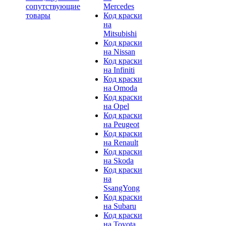
сопутствующие
Mercedes
товары
Код краски
на
Mitsubishi
Код краски
на Nissan
Код краски
на Infiniti
Код краски
на Omoda
Код краски
на Opel
Код краски
на Peugeot
Код краски
на Renault
Код краски
на Skoda
Код краски
на
SsangYong
Код краски
на Subaru
Код краски
на Toyota