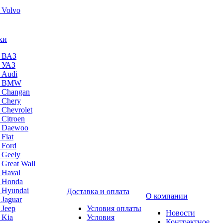
 Volvo
ки
а ВАЗ
а УАЗ
 Audi
на BMW
 Changan
 Chery
 Chevrolet
 Citroen
а Daewoo
Fiat
 Ford
 Geely
 Great Wall
 Haval
а Honda
 Hyundai
Доставка и оплата
О компании
 Jaguar
 Jeep
Условия оплаты
Новости
 Kia
Условия
Контрактное