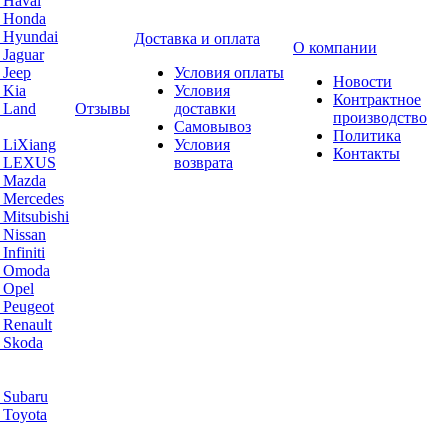
 Haval
а Honda
 Hyundai
Доставка и оплата
О компании
 Jaguar
 Jeep
Условия оплаты
Новости
 Kia
Условия
Контрактное
 Land
Отзывы
доставки
производство
Самовывоз
Политика
 LiXiang
Условия
Контакты
а LEXUS
возврата
а Mazda
 Mercedes
Mitsubishi
 Nissan
nfiniti
а Omoda
 Opel
 Peugeot
 Renault
 Skoda
 Subaru
 Toyota