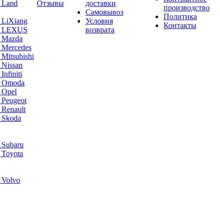
 Land
Отзывы
доставки
производство
Самовывоз
Политика
 LiXiang
Условия
Контакты
а LEXUS
возврата
а Mazda
 Mercedes
Mitsubishi
 Nissan
nfiniti
а Omoda
 Opel
 Peugeot
 Renault
 Skoda
 Subaru
 Toyota
 Volvo