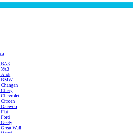
ки
а ВАЗ
а УАЗ
 Audi
на BMW
 Changan
 Chery
 Chevrolet
 Citroen
а Daewoo
Fiat
 Ford
 Geely
 Great Wall