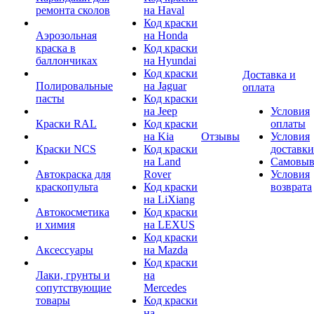
ремонта сколов
на Haval
Код краски
Аэрозольная
на Honda
краска в
Код краски
баллончиках
на Hyundai
Код краски
Доставка и
Полировальные
на Jaguar
оплата
пасты
Код краски
на Jeep
Условия
Краски RAL
Код краски
оплаты
на Kia
Отзывы
Условия
Краски NCS
Код краски
доставки
на Land
Самовыв
Автокраска для
Rover
Условия
краскопульта
Код краски
возврата
на LiXiang
Автокосметика
Код краски
и химия
на LEXUS
Код краски
Аксессуары
на Mazda
Код краски
Лаки, грунты и
на
сопутствующие
Mercedes
товары
Код краски
на