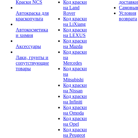
Краски NCS
Код краски
доставки
на Land
Самовыв
Автокраска для
Rover
Условия
краскопульта
Код краски
возврата
на LiXiang
Автокосметика
Код краски
и химия
на LEXUS
Код краски
Аксессуары
на Mazda
Код краски
Лаки, грунты и
на
сопутствующие
Mercedes
товары
Код краски
на
Mitsubishi
Код краски
на Nissan
Код краски
на Infiniti
Код краски
на Omoda
Код краски
на Opel
Код краски
на Peugeot