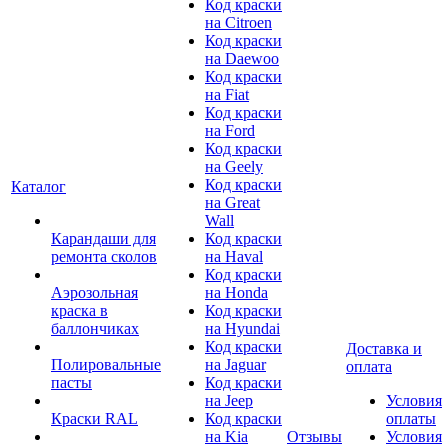
Код краски
на Citroen
Код краски
на Daewoo
Код краски
на Fiat
Код краски
на Ford
Код краски
на Geely
Код краски
Каталог
на Great
Wall
Карандаши для
Код краски
ремонта сколов
на Haval
Код краски
Аэрозольная
на Honda
краска в
Код краски
баллончиках
на Hyundai
Код краски
Доставка и
Полировальные
на Jaguar
оплата
пасты
Код краски
на Jeep
Условия
Краски RAL
Код краски
оплаты
на Kia
Отзывы
Условия