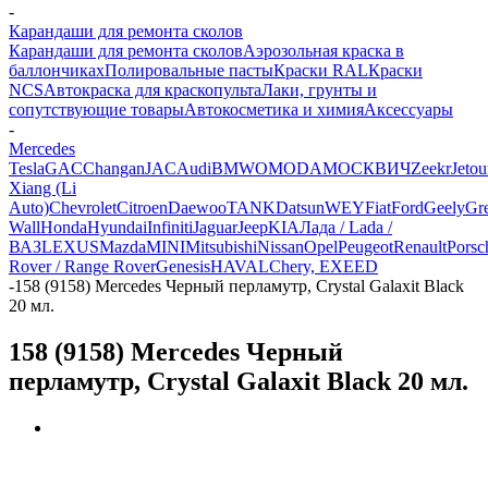
-
Карандаши для ремонта сколов
Карандаши для ремонта сколов
Аэрозольная краска в
баллончиках
Полировальные пасты
Краски RAL
Краски
NCS
Автокраска для краскопульта
Лаки, грунты и
сопутствующие товары
Автокосметика и химия
Аксессуары
-
Mercedes
Tesla
GAC
Changan
JAC
Audi
BMW
OMODA
МОСКВИЧ
Zeekr
Jetou
Xiang (Li
Auto)
Chevrolet
Citroen
Daewoo
TANK
Datsun
WEY
Fiat
Ford
Geely
Gre
Wall
Honda
Hyundai
Infiniti
Jaguar
Jeep
KIA
Лада / Lada /
ВАЗ
LEXUS
Mazda
MINI
Mitsubishi
Nissan
Opel
Peugeot
Renault
Porsc
Rover / Range Rover
Genesis
HAVAL
Chery, EXEED
-
158 (9158) Mercedes Черный перламутр, Crystal Galaxit Black
20 мл.
158 (9158) Mercedes Черный
перламутр, Crystal Galaxit Black 20 мл.