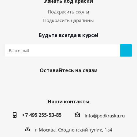
Узнать код краски
Подкрасить сколы
Подкрасить царапины
Будьте всегда в курсе!
05. Грунт по пластику (праймер) 20мл с кисточкой
Есть в наличии
250
руб.
/шт
Оставайтесь на связи
Наши контакты
+7 495 255-53-85
info@podkraska.ru
г. Москва, Сходненский тупик, 1с4
Средство для обезжиривания кузова