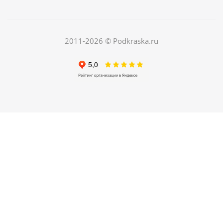
автомобиля. Флакон 20мл.
Есть в наличии
150
руб.
/шт
420
руб.
2011-2026 © Podkraska.ru
Экономия
270
руб.
ХИТ
РЕКОМЕНДУЕМ
04. Грунт по металлу автомобильный
Есть в наличии
250
руб.
/шт