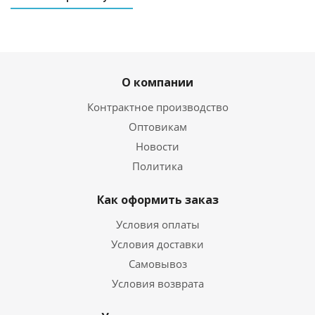
ХИТ
РЕКОМЕНДУЕМ
О компании
Контрактное производство
Оптовикам
Новости
Политика
02. Лак для подкраски сколов автомобиля 15 мл
Есть в наличии
Как оформить заказ
270
руб.
/шт
420
руб.
Условия оплаты
Экономия
150
руб.
Условия доставки
Самовывоз
Условия возврата