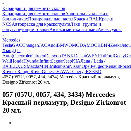
-
Карандаши для ремонта сколов
Карандаши для ремонта сколов
Аэрозольная краска в
баллончиках
Полировальные пасты
Краски RAL
Краски
NCS
Автокраска для краскопульта
Лаки, грунты и
сопутствующие товары
Автокосметика и химия
Аксессуары
-
Mercedes
Tesla
GAC
Changan
JAC
Audi
BMW
OMODA
МОСКВИЧ
Zeekr
Jetou
Xiang (Li
Auto)
Chevrolet
Citroen
Daewoo
TANK
Datsun
WEY
Fiat
Ford
Geely
Gre
Wall
Honda
Hyundai
Infiniti
Jaguar
Jeep
KIA
Лада / Lada /
ВАЗ
LEXUS
Mazda
MINI
Mitsubishi
Nissan
Opel
Peugeot
Renault
Porsc
Rover / Range Rover
Genesis
HAVAL
Chery, EXEED
-
057 (057U, 0057, 434, 3434) Mercedes Красный перламутр,
Designo Zirkonrot 20 мл.
057 (057U, 0057, 434, 3434) Mercedes
Красный перламутр, Designo Zirkonrot
20 мл.