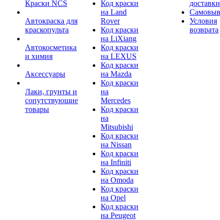
Краски NCS
Код краски
доставки
на Land
Самовыв
Автокраска для
Rover
Условия
краскопульта
Код краски
возврата
на LiXiang
Автокосметика
Код краски
и химия
на LEXUS
Код краски
Аксессуары
на Mazda
Код краски
Лаки, грунты и
на
сопутствующие
Mercedes
товары
Код краски
на
Mitsubishi
Код краски
на Nissan
Код краски
на Infiniti
Код краски
на Omoda
Код краски
на Opel
Код краски
на Peugeot