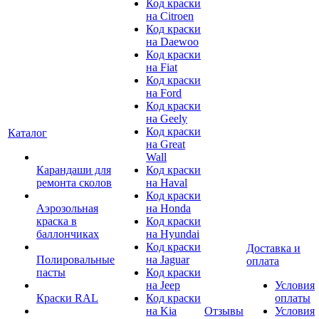
Код краски
на Citroen
Код краски
на Daewoo
Код краски
на Fiat
Код краски
на Ford
Код краски
на Geely
Код краски
Каталог
на Great
Wall
Карандаши для
Код краски
ремонта сколов
на Haval
Код краски
Аэрозольная
на Honda
краска в
Код краски
баллончиках
на Hyundai
Код краски
Доставка и
Полировальные
на Jaguar
оплата
пасты
Код краски
на Jeep
Условия
Краски RAL
Код краски
оплаты
на Kia
Отзывы
Условия