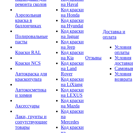
ремонта сколов
на Haval
Код краски
Аэрозольная
на Honda
краска в
Код краски
баллончиках
на Hyundai
Код краски
Доставка и
Полировальные
на Jaguar
оплата
пасты
Код краски
на Jeep
Условия
Краски RAL
Код краски
оплаты
на Kia
Отзывы
Условия
Краски NCS
Код краски
доставки
на Land
Самовыв
Автокраска для
Rover
Условия
краскопульта
Код краски
возврата
на LiXiang
Автокосметика
Код краски
и химия
на LEXUS
Код краски
Аксессуары
на Mazda
Код краски
Лаки, грунты и
на
сопутствующие
Mercedes
товары
Код краски
на