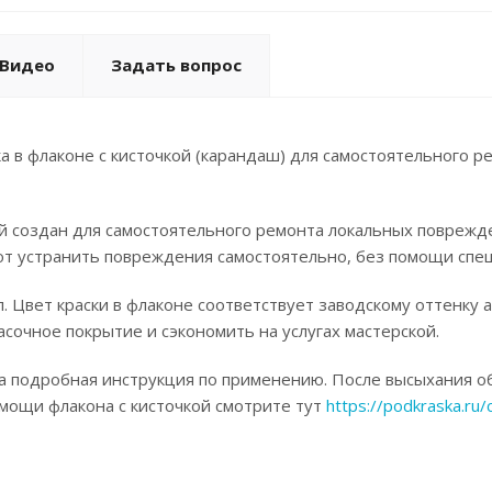
Видео
Задать вопрос
а в флаконе с кисточкой (карандаш) для самостоятельного 
ой создан для самостоятельного ремонта локальных поврежд
ют устранить повреждения самостоятельно, без помощи спец
. Цвет краски в флаконе соответствует заводскому оттенку 
асочное покрытие и сэкономить на услугах мастерской.
а подробная инструкция по применению. После высыхания об
омощи флакона с кисточкой смотрите тут
https://podkraska.ru/