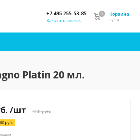
+7 495 255-53-85
Корзина
0
пуста
Заказать звонок
no Platin 20 мл.
б.
/шт
450
руб.
60
руб.
аличии