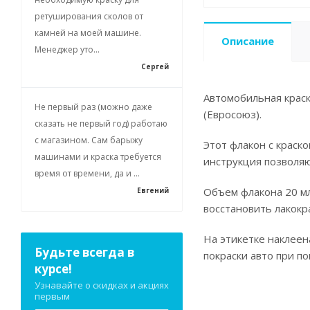
ретуширования сколов от
камней на моей машине.
Описание
Менеджер уто...
Сергей
Автомобильная краск
Не первый раз (можно даже
(Евросоюз).
сказать не первый год) работаю
с магазином. Сам барыжу
Этот флакон с краск
машинами и краска требуется
инструкция позволя
время от времени, да и ...
Объем флакона 20 мл
Евгений
восстановить лакокр
На этикетке наклеен
Будьте всегда в
покраски авто при п
курсе!
Узнавайте о скидках и акциях
первым