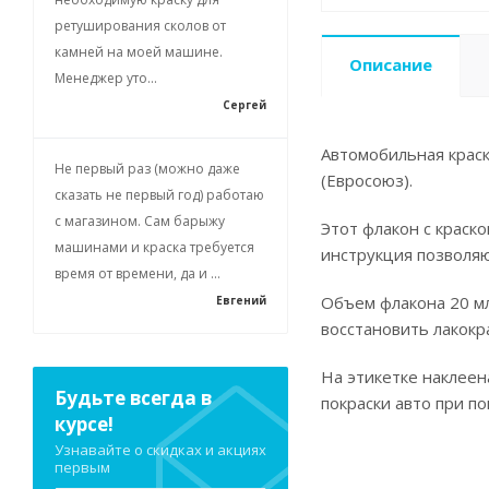
ретуширования сколов от
камней на моей машине.
Описание
Менеджер уто...
Сергей
Автомобильная краск
Не первый раз (можно даже
(Евросоюз).
сказать не первый год) работаю
с магазином. Сам барыжу
Этот флакон с краск
машинами и краска требуется
инструкция позволя
время от времени, да и ...
Объем флакона 20 мл
Евгений
восстановить лакокр
На этикетке наклеен
Будьте всегда в
покраски авто при п
курсе!
Узнавайте о скидках и акциях
первым