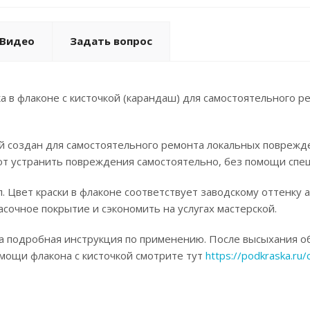
Видео
Задать вопрос
а в флаконе с кисточкой (карандаш) для самостоятельного 
ой создан для самостоятельного ремонта локальных поврежд
ют устранить повреждения самостоятельно, без помощи спец
. Цвет краски в флаконе соответствует заводскому оттенку 
асочное покрытие и сэкономить на услугах мастерской.
а подробная инструкция по применению. После высыхания об
омощи флакона с кисточкой смотрите тут
https://podkraska.ru/