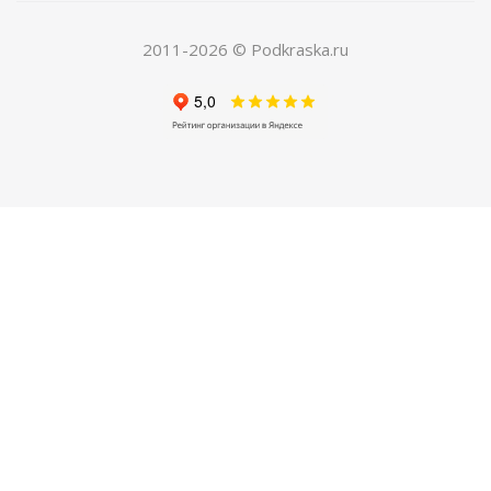
150
руб.
/шт
420
руб.
2011-2026 © Podkraska.ru
Экономия
270
руб.
ХИТ
РЕКОМЕНДУЕМ
04. Грунт по металлу автомобильный
Есть в наличии
250
руб.
/шт