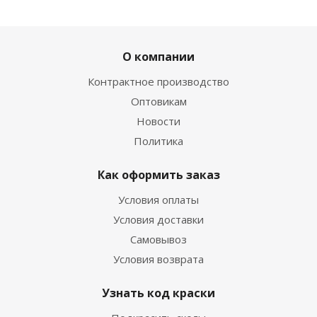
ХИТ
РЕКОМЕНДУЕМ
О компании
Контрактное производство
Оптовикам
Новости
Политика
02. Лак для подкраски сколов автомобиля 15 мл
Есть в наличии
Как оформить заказ
270
руб.
/шт
420
руб.
Условия оплаты
Экономия
150
руб.
Условия доставки
Самовывоз
Условия возврата
Узнать код краски