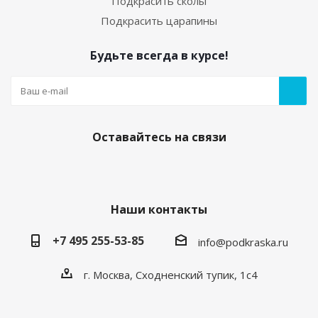
Подкрасить сколы
Подкрасить царапины
Будьте всегда в курсе!
05. Грунт по пластику (праймер) 20мл с кисточкой
Есть в наличии
250
руб.
/шт
Оставайтесь на связи
Наши контакты
+7 495 255-53-85
info@podkraska.ru
г. Москва, Сходненский тупик, 1с4
Средство для обезжиривания кузова
автомобиля. Флакон 20мл.
Есть в наличии