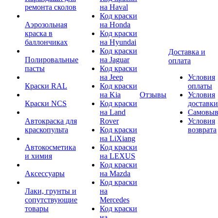
ремонта сколов
на Haval
Код краски
Аэрозольная
на Honda
краска в
Код краски
баллончиках
на Hyundai
Код краски
Доставка и
Полировальные
на Jaguar
оплата
пасты
Код краски
на Jeep
Условия
Краски RAL
Код краски
оплаты
на Kia
Отзывы
Условия
Краски NCS
Код краски
доставки
на Land
Самовыв
Автокраска для
Rover
Условия
краскопульта
Код краски
возврата
на LiXiang
Автокосметика
Код краски
и химия
на LEXUS
Код краски
Аксессуары
на Mazda
Код краски
Лаки, грунты и
на
сопутствующие
Mercedes
товары
Код краски
на