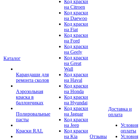
Код краски
на Citroen
Код краски
на Daewoo
Код краски
на Fiat
Код краски
на Ford
Код краски
на Geely
Код краски
Каталог
на Great
Wall
Карандаши для
Код краски
ремонта сколов
на Haval
Код краски
Аэрозольная
на Honda
краска в
Код краски
баллончиках
на Hyundai
Код краски
Доставка и
Полировальные
на Jaguar
оплата
пасты
Код краски
на Jeep
Условия
Краски RAL
Код краски
оплаты
на Kia
Отзывы
Условия