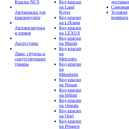
Краски NCS
Код краски
доставки
на Land
Самовыв
Автокраска для
Rover
Условия
краскопульта
Код краски
возврата
на LiXiang
Автокосметика
Код краски
и химия
на LEXUS
Код краски
Аксессуары
на Mazda
Код краски
Лаки, грунты и
на
сопутствующие
Mercedes
товары
Код краски
на
Mitsubishi
Код краски
на Nissan
Код краски
на Infiniti
Код краски
на Omoda
Код краски
на Opel
Код краски
на Peugeot