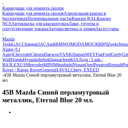
-
Карандаши для ремонта сколов
Карандаши для ремонта сколов
Аэрозольная краска в
баллончиках
Полировальные пасты
Краски RAL
Краски
NCS
Автокраска для краскопульта
Лаки, грунты и
сопутствующие товары
Автокосметика и химия
Аксессуары
-
Mazda
Tesla
GAC
Changan
JAC
Audi
BMW
OMODA
МОСКВИЧ
Zeekr
Jetou
Xiang (Li
Auto)
Chevrolet
Citroen
Daewoo
TANK
Datsun
WEY
Fiat
Ford
Geely
Gre
Wall
Honda
Hyundai
Infiniti
Jaguar
Jeep
KIA
Лада / Lada /
ВАЗ
LEXUS
Mercedes
MINI
Mitsubishi
Nissan
Opel
Peugeot
Renault
Po
Rover / Range Rover
Genesis
HAVAL
Chery, EXEED
-
45B Mazda Синий перламутровый металлик, Eternal Blue 20
мл.
45B Mazda Синий перламутровый
металлик, Eternal Blue 20 мл.