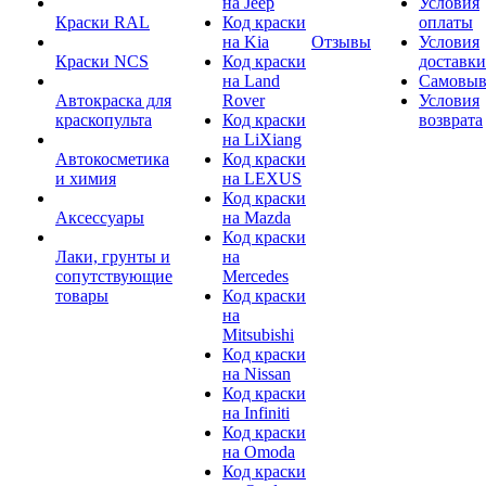
на Jeep
Условия
Краски RAL
Код краски
оплаты
на Kia
Отзывы
Условия
Краски NCS
Код краски
доставки
на Land
Самовыв
Автокраска для
Rover
Условия
краскопульта
Код краски
возврата
на LiXiang
Автокосметика
Код краски
и химия
на LEXUS
Код краски
Аксессуары
на Mazda
Код краски
Лаки, грунты и
на
сопутствующие
Mercedes
товары
Код краски
на
Mitsubishi
Код краски
на Nissan
Код краски
на Infiniti
Код краски
на Omoda
Код краски