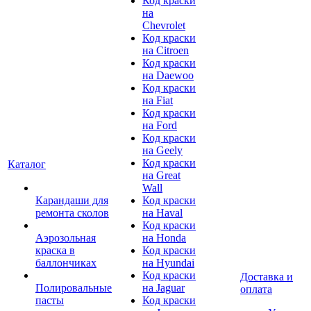
Код краски
на
Chevrolet
Код краски
на Citroen
Код краски
на Daewoo
Код краски
на Fiat
Код краски
на Ford
Код краски
на Geely
Код краски
Каталог
на Great
Wall
Карандаши для
Код краски
ремонта сколов
на Haval
Код краски
Аэрозольная
на Honda
краска в
Код краски
баллончиках
на Hyundai
Код краски
Доставка и
Полировальные
на Jaguar
оплата
пасты
Код краски