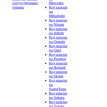
сопутствующие
Mercedes
товары
Код краски
на
Mitsubishi
Код краски
на Nissan
Код краски
на Infiniti
Код краски
на Omoda
Код краски
на Opel
Код краски
на Peugeot
Код краски
на Renault
Код краски
на Skoda
Код краски
на
SsangYong
Код краски
на Subaru
Код краски
на Toyota