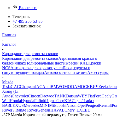
Вконтакте
Телефоны
+7 495 255-53-85
Заказать звонок
Главная
-
Каталог
-
Карандаши для ремонта сколов
Карандаши для ремонта сколов
Аэрозольная краска в
баллончиках
Полировальные пасты
Краски RAL
Краски
NCS
Автокраска для краскопульта
Лаки, грунты и
сопутствующие товары
Автокосметика и химия
Аксессуары
-
Mazda
Tesla
GAC
Changan
JAC
Audi
BMW
OMODA
МОСКВИЧ
Zeekr
Jetou
Xiang (Li
Auto)
Chevrolet
Citroen
Daewoo
TANK
Datsun
WEY
Fiat
Ford
Geely
Gre
Wall
Honda
Hyundai
Infiniti
Jaguar
Jeep
KIA
Лада / Lada /
ВАЗ
LEXUS
Mercedes
MINI
Mitsubishi
Nissan
Opel
Peugeot
Renault
Po
Rover / Range Rover
Genesis
HAVAL
Chery, EXEED
-
37P Mazda Коричневый перламутр, Desert Bronze 20 мл.