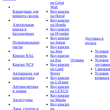
на Great
Wall
Карандаши для
Код краски
ремонта сколов
на Haval
Код краски
Аэрозольная
на Honda
краска в
Код краски
баллончиках
на Hyundai
Код краски
Доставка и
Полировальные
на Jaguar
оплата
пасты
Код краски
на Jeep
Условия
Краски RAL
Код краски
оплаты
на Kia
Отзывы
Условия
Краски NCS
Код краски
доставки
на Land
Самовыв
Автокраска для
Rover
Условия
краскопульта
Код краски
возврата
на LiXiang
Автокосметика
Код краски
и химия
на LEXUS
Код краски
Аксессуары
на Mazda
Код краски
Лаки, грунты и
на