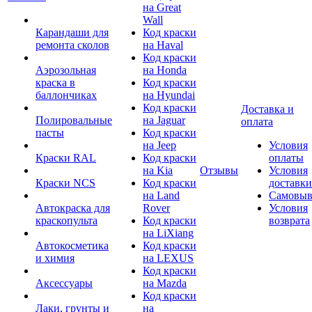
на Great
Wall
Карандаши для
Код краски
ремонта сколов
на Haval
Код краски
Аэрозольная
на Honda
краска в
Код краски
баллончиках
на Hyundai
Код краски
Доставка и
Полировальные
на Jaguar
оплата
пасты
Код краски
на Jeep
Условия
Краски RAL
Код краски
оплаты
на Kia
Отзывы
Условия
Краски NCS
Код краски
доставки
на Land
Самовыв
Автокраска для
Rover
Условия
краскопульта
Код краски
возврата
на LiXiang
Автокосметика
Код краски
и химия
на LEXUS
Код краски
Аксессуары
на Mazda
Код краски
Лаки, грунты и
на