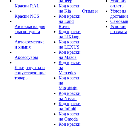
на Jeep
Условия
Краски RAL
Код краски
оплаты
на Kia
Отзывы
Условия
Краски NCS
Код краски
доставки
на Land
Самовыв
Автокраска для
Rover
Условия
краскопульта
Код краски
возврата
на LiXiang
Автокосметика
Код краски
и химия
на LEXUS
Код краски
Аксессуары
на Mazda
Код краски
Лаки, грунты и
на
сопутствующие
Mercedes
товары
Код краски
на
Mitsubishi
Код краски
на Nissan
Код краски
на Infiniti
Код краски
на Omoda
Код краски