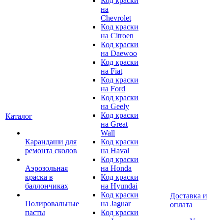
Код краски
на
Chevrolet
Код краски
на Citroen
Код краски
на Daewoo
Код краски
на Fiat
Код краски
на Ford
Код краски
на Geely
Код краски
Каталог
на Great
Wall
Карандаши для
Код краски
ремонта сколов
на Haval
Код краски
Аэрозольная
на Honda
краска в
Код краски
баллончиках
на Hyundai
Код краски
Доставка и
Полировальные
на Jaguar
оплата
пасты
Код краски