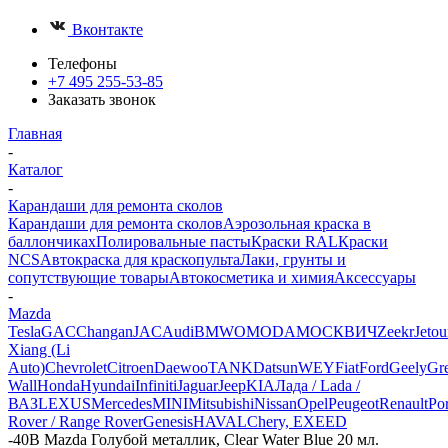
Вконтакте
Телефоны
+7 495 255-53-85
Заказать звонок
Главная
-
Каталог
-
Карандаши для ремонта сколов
Карандаши для ремонта сколов
Аэрозольная краска в
баллончиках
Полировальные пасты
Краски RAL
Краски
NCS
Автокраска для краскопульта
Лаки, грунты и
сопутствующие товары
Автокосметика и химия
Аксессуары
-
Mazda
Tesla
GAC
Changan
JAC
Audi
BMW
OMODA
МОСКВИЧ
Zeekr
Jetou
Xiang (Li
Auto)
Chevrolet
Citroen
Daewoo
TANK
Datsun
WEY
Fiat
Ford
Geely
Gre
Wall
Honda
Hyundai
Infiniti
Jaguar
Jeep
KIA
Лада / Lada /
ВАЗ
LEXUS
Mercedes
MINI
Mitsubishi
Nissan
Opel
Peugeot
Renault
Po
Rover / Range Rover
Genesis
HAVAL
Chery, EXEED
-
40B Mazda Голубой металлик, Clear Water Blue 20 мл.