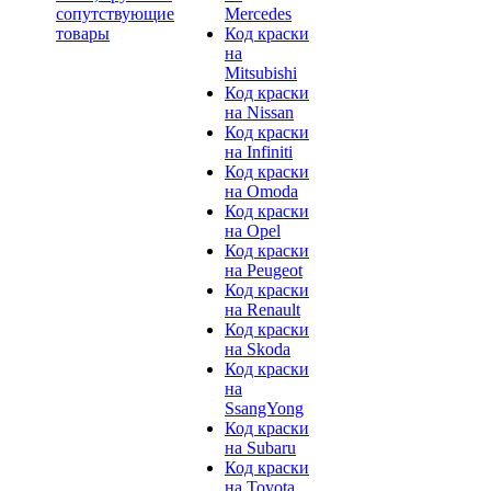
сопутствующие
Mercedes
товары
Код краски
на
Mitsubishi
Код краски
на Nissan
Код краски
на Infiniti
Код краски
на Omoda
Код краски
на Opel
Код краски
на Peugeot
Код краски
на Renault
Код краски
на Skoda
Код краски
на
SsangYong
Код краски
на Subaru
Код краски
на Toyota