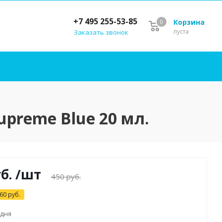
+7 495 255-53-85
Корзина
0
пуста
Заказать звонок
preme Blue 20 мл.
б.
/шт
450
руб.
60
руб.
 дня