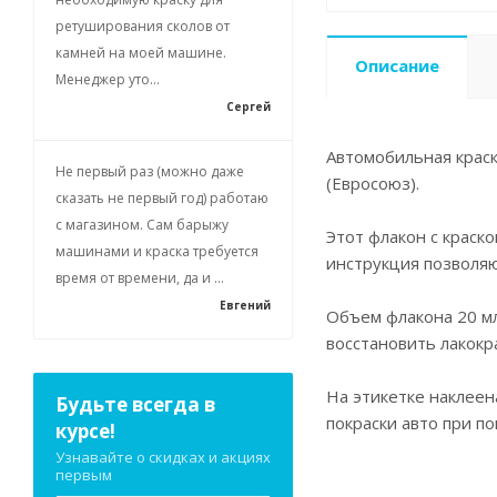
ретуширования сколов от
камней на моей машине.
Описание
Менеджер уто...
Сергей
Автомобильная краск
Не первый раз (можно даже
(Евросоюз).
сказать не первый год) работаю
с магазином. Сам барыжу
Этот флакон с краск
машинами и краска требуется
инструкция позволя
время от времени, да и ...
Евгений
Объем флакона 20 мл
восстановить лакокр
На этикетке наклеен
Будьте всегда в
покраски авто при п
курсе!
Узнавайте о скидках и акциях
первым