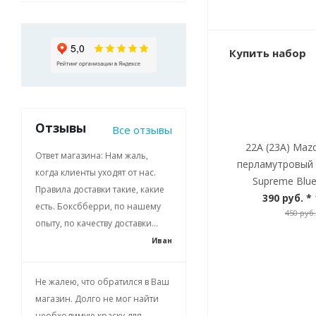
Купить набор
Отзывы
Все отзывы
22A (23A) Maz
Ответ магазина: Нам жаль,
перламутровый 
когда клиенты уходят от нас.
Supreme Blue
Правила доставки такие, какие
390 руб.
* 
есть. Боксбберри, по нашему
450 руб.
опыту, по качеству доставки...
Иван
Не жалею, что обратился в Ваш
магазин. Долго не мог найти
необходимую краску для