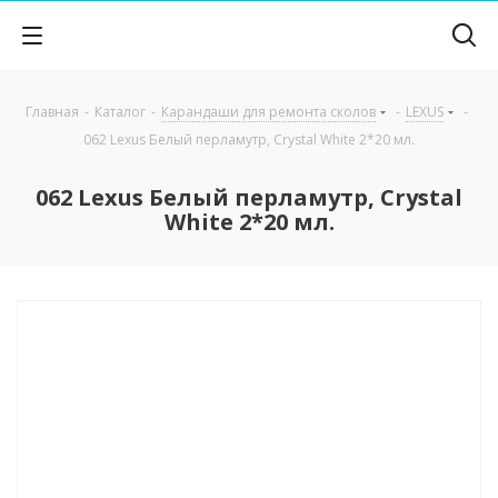
Главная
-
Каталог
-
Карандаши для ремонта сколов
-
LEXUS
-
062 Lexus Белый перламутр, Crystal White 2*20 мл.
062 Lexus Белый перламутр, Crystal
White 2*20 мл.