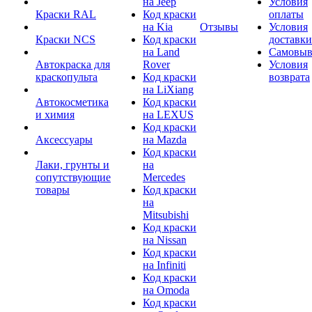
на Jeep
Условия
Краски RAL
Код краски
оплаты
на Kia
Отзывы
Условия
Краски NCS
Код краски
доставки
на Land
Самовыв
Автокраска для
Rover
Условия
краскопульта
Код краски
возврата
на LiXiang
Автокосметика
Код краски
и химия
на LEXUS
Код краски
Аксессуары
на Mazda
Код краски
Лаки, грунты и
на
сопутствующие
Mercedes
товары
Код краски
на
Mitsubishi
Код краски
на Nissan
Код краски
на Infiniti
Код краски
на Omoda
Код краски