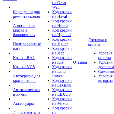
на Great
Wall
Карандаши для
Код краски
ремонта сколов
на Haval
Код краски
Аэрозольная
на Honda
краска в
Код краски
баллончиках
на Hyundai
Код краски
Доставка и
Полировальные
на Jaguar
оплата
пасты
Код краски
на Jeep
Условия
Краски RAL
Код краски
оплаты
на Kia
Отзывы
Условия
Краски NCS
Код краски
доставки
на Land
Самовыв
Автокраска для
Rover
Условия
краскопульта
Код краски
возврата
на LiXiang
Автокосметика
Код краски
и химия
на LEXUS
Код краски
Аксессуары
на Mazda
Код краски
Лаки, грунты и
на