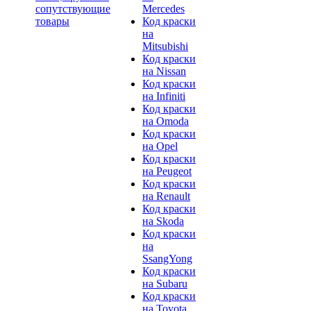
сопутствующие
Mercedes
товары
Код краски
на
Mitsubishi
Код краски
на Nissan
Код краски
на Infiniti
Код краски
на Omoda
Код краски
на Opel
Код краски
на Peugeot
Код краски
на Renault
Код краски
на Skoda
Код краски
на
SsangYong
Код краски
на Subaru
Код краски
на Toyota