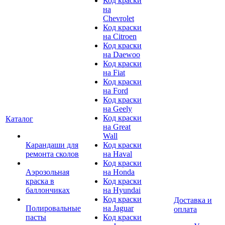
Код краски
на
Chevrolet
Код краски
на Citroen
Код краски
на Daewoo
Код краски
на Fiat
Код краски
на Ford
Код краски
на Geely
Код краски
Каталог
на Great
Wall
Карандаши для
Код краски
ремонта сколов
на Haval
Код краски
Аэрозольная
на Honda
краска в
Код краски
баллончиках
на Hyundai
Код краски
Доставка и
Полировальные
на Jaguar
оплата
пасты
Код краски