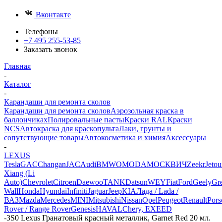
Вконтакте
Телефоны
+7 495 255-53-85
Заказать звонок
Главная
-
Каталог
-
Карандаши для ремонта сколов
Карандаши для ремонта сколов
Аэрозольная краска в
баллончиках
Полировальные пасты
Краски RAL
Краски
NCS
Автокраска для краскопульта
Лаки, грунты и
сопутствующие товары
Автокосметика и химия
Аксессуары
-
LEXUS
Tesla
GAC
Changan
JAC
Audi
BMW
OMODA
МОСКВИЧ
Zeekr
Jetou
Xiang (Li
Auto)
Chevrolet
Citroen
Daewoo
TANK
Datsun
WEY
Fiat
Ford
Geely
Gre
Wall
Honda
Hyundai
Infiniti
Jaguar
Jeep
KIA
Лада / Lada /
ВАЗ
Mazda
Mercedes
MINI
Mitsubishi
Nissan
Opel
Peugeot
Renault
Pors
Rover / Range Rover
Genesis
HAVAL
Chery, EXEED
-
3S0 Lexus Гранатовый красный металлик, Garnet Red 20 мл.