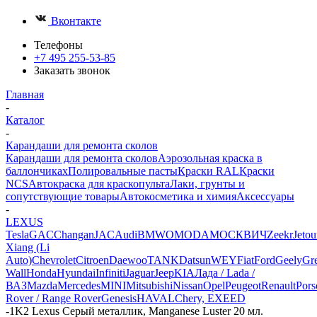
Вконтакте
Телефоны
+7 495 255-53-85
Заказать звонок
Главная
-
Каталог
-
Карандаши для ремонта сколов
Карандаши для ремонта сколов
Аэрозольная краска в
баллончиках
Полировальные пасты
Краски RAL
Краски
NCS
Автокраска для краскопульта
Лаки, грунты и
сопутствующие товары
Автокосметика и химия
Аксессуары
-
LEXUS
Tesla
GAC
Changan
JAC
Audi
BMW
OMODA
МОСКВИЧ
Zeekr
Jetou
Xiang (Li
Auto)
Chevrolet
Citroen
Daewoo
TANK
Datsun
WEY
Fiat
Ford
Geely
Gre
Wall
Honda
Hyundai
Infiniti
Jaguar
Jeep
KIA
Лада / Lada /
ВАЗ
Mazda
Mercedes
MINI
Mitsubishi
Nissan
Opel
Peugeot
Renault
Pors
Rover / Range Rover
Genesis
HAVAL
Chery, EXEED
-
1K2 Lexus Серый металлик, Manganese Luster 20 мл.