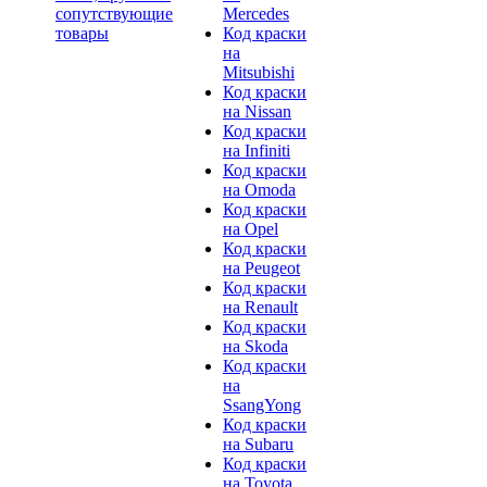
сопутствующие
Mercedes
товары
Код краски
на
Mitsubishi
Код краски
на Nissan
Код краски
на Infiniti
Код краски
на Omoda
Код краски
на Opel
Код краски
на Peugeot
Код краски
на Renault
Код краски
на Skoda
Код краски
на
SsangYong
Код краски
на Subaru
Код краски
на Toyota