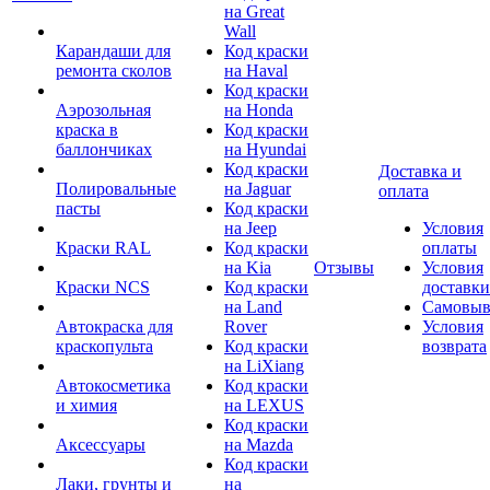
на Great
Wall
Карандаши для
Код краски
ремонта сколов
на Haval
Код краски
Аэрозольная
на Honda
краска в
Код краски
баллончиках
на Hyundai
Код краски
Доставка и
Полировальные
на Jaguar
оплата
пасты
Код краски
на Jeep
Условия
Краски RAL
Код краски
оплаты
на Kia
Отзывы
Условия
Краски NCS
Код краски
доставки
на Land
Самовыв
Автокраска для
Rover
Условия
краскопульта
Код краски
возврата
на LiXiang
Автокосметика
Код краски
и химия
на LEXUS
Код краски
Аксессуары
на Mazda
Код краски
Лаки, грунты и
на