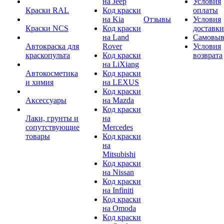
на Jeep
Условия
Краски RAL
Код краски
оплаты
на Kia
Отзывы
Условия
Краски NCS
Код краски
доставки
на Land
Самовыв
Автокраска для
Rover
Условия
краскопульта
Код краски
возврата
на LiXiang
Автокосметика
Код краски
и химия
на LEXUS
Код краски
Аксессуары
на Mazda
Код краски
Лаки, грунты и
на
сопутствующие
Mercedes
товары
Код краски
на
Mitsubishi
Код краски
на Nissan
Код краски
на Infiniti
Код краски
на Omoda
Код краски