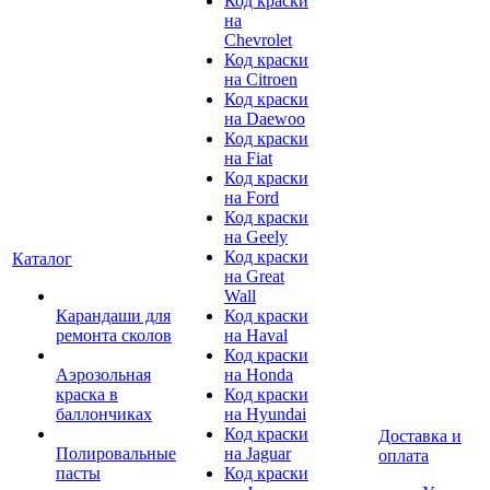
Код краски
на
Chevrolet
Код краски
на Citroen
Код краски
на Daewoo
Код краски
на Fiat
Код краски
на Ford
Код краски
на Geely
Код краски
Каталог
на Great
Wall
Карандаши для
Код краски
ремонта сколов
на Haval
Код краски
Аэрозольная
на Honda
краска в
Код краски
баллончиках
на Hyundai
Код краски
Доставка и
Полировальные
на Jaguar
оплата
пасты
Код краски