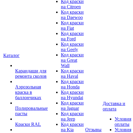
Код краски
на Citroen
Код краски
на Daewoo
Код краски
на Fiat
Код краски
на Ford
Код краски
на Geely
Код краски
Каталог
на Great
Wall
Карандаши для
Код краски
ремонта сколов
на Haval
Код краски
Аэрозольная
на Honda
краска в
Код краски
баллончиках
на Hyundai
Код краски
Доставка и
Полировальные
на Jaguar
оплата
пасты
Код краски
на Jeep
Условия
Краски RAL
Код краски
оплаты
на Kia
Отзывы
Условия