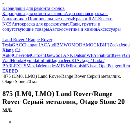
-
Карандаши для ремонта сколов
Карандаши для ремонта сколов
Аэрозольная краска в
баллончиках
Полировальные пасты
Краски RAL
Краски
NCS
Автокраска для краскопульта
Лаки, грунты и
сопутствующие товары
Автокосметика и химия
Аксессуары
-
Land Rover / Range Rover
Tesla
GAC
Changan
JAC
Audi
BMW
OMODA
МОСКВИЧ
Zeekr
Jetou
Xiang (Li
Auto)
Chevrolet
Citroen
Daewoo
TANK
Datsun
WEY
Fiat
Ford
Geely
Gre
Wall
Honda
Hyundai
Infiniti
Jaguar
Jeep
KIA
Лада / Lada /
ВАЗ
LEXUS
Mazda
Mercedes
MINI
Mitsubishi
Nissan
Opel
Peugeot
Ren
EXEED
-
875 (LM0, LMO) Land Rover/Range Rover Серый металлик,
Otago Stone 20 мл.
875 (LM0, LMO) Land Rover/Range
Rover Серый металлик, Otago Stone 20
мл.