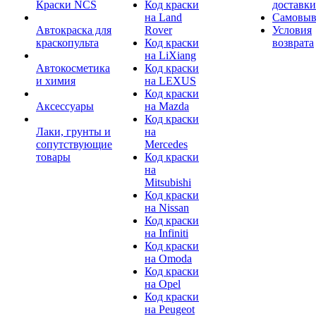
Краски NCS
Код краски
доставки
на Land
Самовыв
Автокраска для
Rover
Условия
краскопульта
Код краски
возврата
на LiXiang
Автокосметика
Код краски
и химия
на LEXUS
Код краски
Аксессуары
на Mazda
Код краски
Лаки, грунты и
на
сопутствующие
Mercedes
товары
Код краски
на
Mitsubishi
Код краски
на Nissan
Код краски
на Infiniti
Код краски
на Omoda
Код краски
на Opel
Код краски
на Peugeot