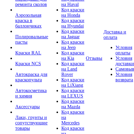
ремонта сколов
на Haval
Код краски
Аэрозольная
на Honda
краска в
Код краски
баллончиках
на Hyundai
Код краски
Доставка и
Полировальные
на Jaguar
оплата
пасты
Код краски
на Jeep
Условия
Краски RAL
Код краски
оплаты
на Kia
Отзывы
Условия
Краски NCS
Код краски
доставки
на Land
Самовыв
Автокраска для
Rover
Условия
краскопульта
Код краски
возврата
на LiXiang
Автокосметика
Код краски
и химия
на LEXUS
Код краски
Аксессуары
на Mazda
Код краски
Лаки, грунты и
на
сопутствующие
Mercedes
товары
Код краски
на