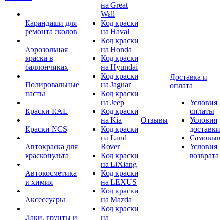
на Great
Wall
Карандаши для
Код краски
ремонта сколов
на Haval
Код краски
Аэрозольная
на Honda
краска в
Код краски
баллончиках
на Hyundai
Код краски
Доставка и
Полировальные
на Jaguar
оплата
пасты
Код краски
на Jeep
Условия
Краски RAL
Код краски
оплаты
на Kia
Отзывы
Условия
Краски NCS
Код краски
доставки
на Land
Самовыв
Автокраска для
Rover
Условия
краскопульта
Код краски
возврата
на LiXiang
Автокосметика
Код краски
и химия
на LEXUS
Код краски
Аксессуары
на Mazda
Код краски
Лаки, грунты и
на