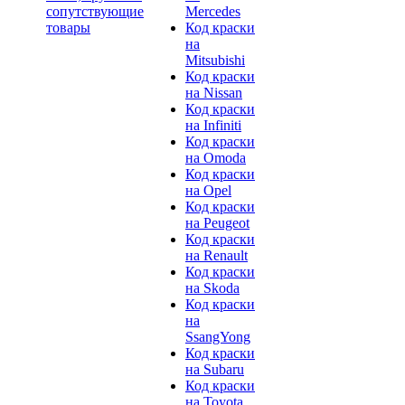
сопутствующие
Mercedes
товары
Код краски
на
Mitsubishi
Код краски
на Nissan
Код краски
на Infiniti
Код краски
на Omoda
Код краски
на Opel
Код краски
на Peugeot
Код краски
на Renault
Код краски
на Skoda
Код краски
на
SsangYong
Код краски
на Subaru
Код краски
на Toyota