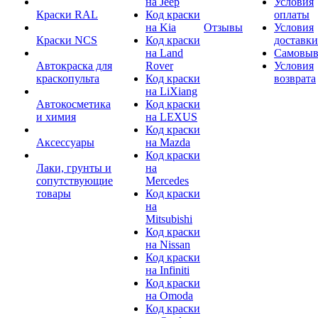
на Jeep
Условия
Краски RAL
Код краски
оплаты
на Kia
Отзывы
Условия
Краски NCS
Код краски
доставки
на Land
Самовыв
Автокраска для
Rover
Условия
краскопульта
Код краски
возврата
на LiXiang
Автокосметика
Код краски
и химия
на LEXUS
Код краски
Аксессуары
на Mazda
Код краски
Лаки, грунты и
на
сопутствующие
Mercedes
товары
Код краски
на
Mitsubishi
Код краски
на Nissan
Код краски
на Infiniti
Код краски
на Omoda
Код краски