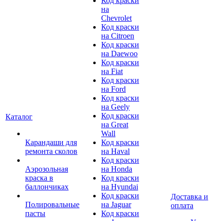
Код краски
на
Chevrolet
Код краски
на Citroen
Код краски
на Daewoo
Код краски
на Fiat
Код краски
на Ford
Код краски
на Geely
Код краски
Каталог
на Great
Wall
Карандаши для
Код краски
ремонта сколов
на Haval
Код краски
Аэрозольная
на Honda
краска в
Код краски
баллончиках
на Hyundai
Код краски
Доставка и
Полировальные
на Jaguar
оплата
пасты
Код краски