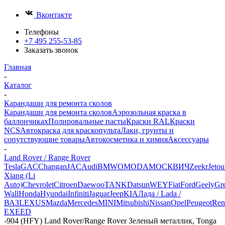
Вконтакте
Телефоны
+7 495 255-53-85
Заказать звонок
Главная
-
Каталог
-
Карандаши для ремонта сколов
Карандаши для ремонта сколов
Аэрозольная краска в
баллончиках
Полировальные пасты
Краски RAL
Краски
NCS
Автокраска для краскопульта
Лаки, грунты и
сопутствующие товары
Автокосметика и химия
Аксессуары
-
Land Rover / Range Rover
Tesla
GAC
Changan
JAC
Audi
BMW
OMODA
МОСКВИЧ
Zeekr
Jetou
Xiang (Li
Auto)
Chevrolet
Citroen
Daewoo
TANK
Datsun
WEY
Fiat
Ford
Geely
Gre
Wall
Honda
Hyundai
Infiniti
Jaguar
Jeep
KIA
Лада / Lada /
ВАЗ
LEXUS
Mazda
Mercedes
MINI
Mitsubishi
Nissan
Opel
Peugeot
Ren
EXEED
-
904 (HFY) Land Rover/Range Rover Зеленый металлик, Tonga