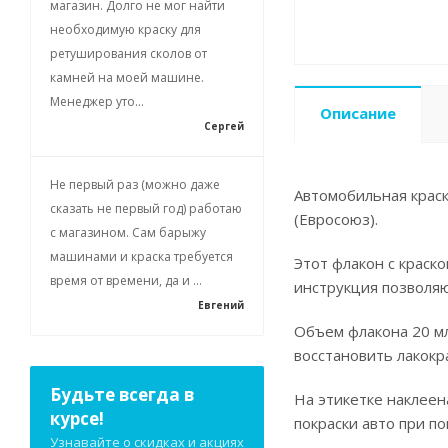
магазин. Долго не мог найти
необходимую краску для
ретуширования сколов от
камней на моей машине.
Менеджер уто...
Описание
Сергей
Не первый раз (можно даже
Автомобильная краск
сказать не первый год) работаю
(Евросоюз).
с магазином. Сам барыжу
машинами и краска требуется
Этот флакон с краск
время от времени, да и ...
инструкция позволя
Евгений
Объем флакона 20 мл
восстановить лакокр
Будьте всегда в
На этикетке наклеен
курсе!
покраски авто при п
Узнавайте о скидках и акциях