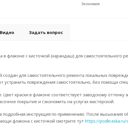
Экономия:
Видео
Задать вопрос
а в флаконе с кисточкой (карандаш) для самостоятельного р
ой создан для самостоятельного ремонта локальных поврежд
ют устранить повреждения самостоятельно, без помощи спец
. Цвет краски в флаконе соответствует заводскому оттенку 
асочное покрытие и сэкономить на услугах мастерской.
а подробная инструкция по применению. После высыхания об
омощи флакона с кисточкой смотрите тут
https://podkraska.ru/