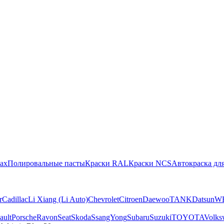
ах
Полировальные пасты
Краски RAL
Краски NCS
Автокраска для
r
Cadillac
Li Xiang (Li Auto)
Chevrolet
Citroen
Daewoo
TANK
Datsun
W
ault
Porsche
Ravon
Seat
Skoda
SsangYong
Subaru
Suzuki
TOYOTA
Volks