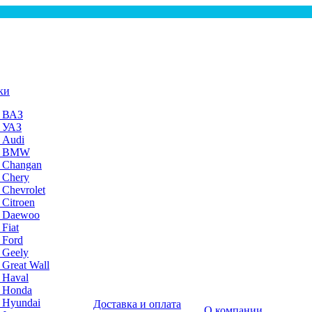
ки
а ВАЗ
а УАЗ
 Audi
на BMW
 Changan
 Chery
 Chevrolet
 Citroen
а Daewoo
Fiat
 Ford
 Geely
 Great Wall
 Haval
а Honda
 Hyundai
Доставка и оплата
О компании