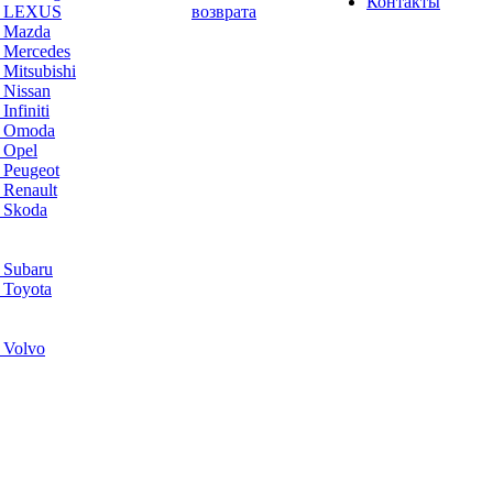
Контакты
а LEXUS
возврата
а Mazda
 Mercedes
Mitsubishi
 Nissan
nfiniti
а Omoda
 Opel
 Peugeot
 Renault
 Skoda
 Subaru
 Toyota
 Volvo