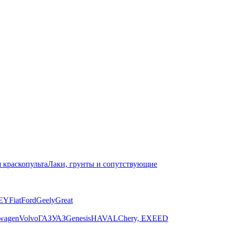
 краскопульта
Лаки, грунты и сопутствующие
EY
Fiat
Ford
Geely
Great
wagen
Volvo
ГАЗ
УАЗ
Genesis
HAVAL
Chery, EXEED