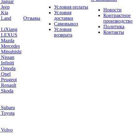
 Jaguar
 Jeep
Условия оплаты
Новости
 Kia
Условия
Контрактное
 Land
Отзывы
доставки
производство
Самовывоз
Политика
 LiXiang
Условия
Контакты
а LEXUS
возврата
а Mazda
 Mercedes
Mitsubishi
 Nissan
nfiniti
а Omoda
 Opel
 Peugeot
 Renault
 Skoda
 Subaru
 Toyota
 Volvo