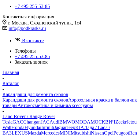
+7 495 255-53-85
Контактная информация
г. Москва, Сходненский тупик, 1с4
info@podkraska.ru
Вконтакте
Телефоны
+7 495 255-53-85
Заказать звонок
Главная
-
Каталог
-
Карандаши для ремонта сколов
Карандаши для ремонта сколов
Аэрозольная краска в баллончик
товары
Автокосметика и химия
Аксессуары
-
Land Rover / Range Rover
Tesla
GAC
Changan
JAC
Audi
BMW
OMODA
МОСКВИЧ
Zeekr
Jetou
Wall
Honda
Hyundai
Infiniti
Jaguar
Jeep
KIA
Лада / Lada /
ВАЗ
LEXUS
Mazda
Mercedes
MINI
Mitsubishi
Nissan
Opel
Peugeot
Ren