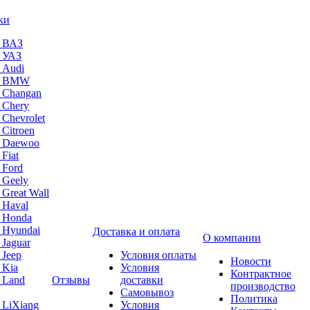
ки
а ВАЗ
а УАЗ
 Audi
на BMW
 Changan
 Chery
 Chevrolet
 Citroen
а Daewoo
Fiat
 Ford
 Geely
 Great Wall
 Haval
а Honda
 Hyundai
Доставка и оплата
О компании
 Jaguar
 Jeep
Условия оплаты
Новости
 Kia
Условия
Контрактное
 Land
Отзывы
доставки
производство
Самовывоз
Политика
 LiXiang
Условия