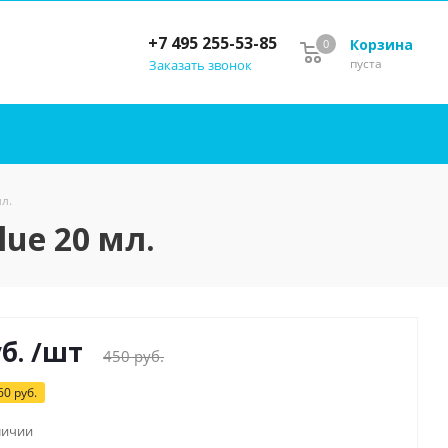
+7 495 255-53-85
Корзина
0
пуста
Заказать звонок
мл.
lue 20 мл.
б.
/шт
450
руб.
60
руб.
личии