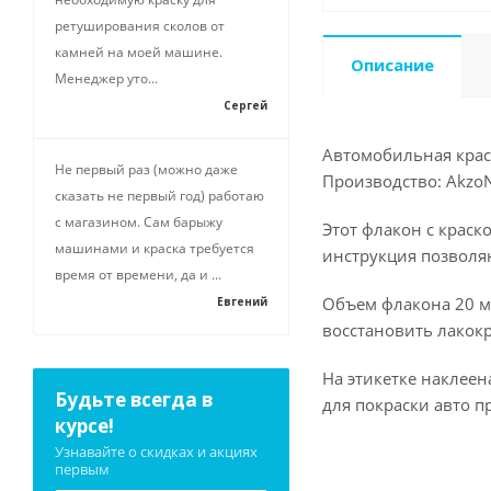
ретуширования сколов от
камней на моей машине.
Описание
Менеджер уто...
Сергей
Автомобильная краск
Не первый раз (можно даже
Производство: AkzoN
сказать не первый год) работаю
с магазином. Сам барыжу
Этот флакон с краск
машинами и краска требуется
инструкция позволя
время от времени, да и ...
Объем флакона 20 мл
Евгений
восстановить лакокр
На этикетке наклее
Будьте всегда в
для покраски авто п
курсе!
Узнавайте о скидках и акциях
первым