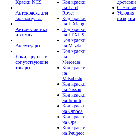
Краски NCS
Код краски
доставки
на Land
Самовыв
Автокраска для
Rover
Условия
краскопульта
Код краски
возврата
на LiXiang
Автокосметика
Код краски
и химия
на LEXUS
Код краски
Аксессуары
на Mazda
Код краски
Лаки, грунты и
на
сопутствующие
Mercedes
товары
Код краски
на
Mitsubishi
Код краски
на Nissan
Код краски
на Infiniti
Код краски
на Omoda
Код краски
на Opel
Код краски
на Peugeot