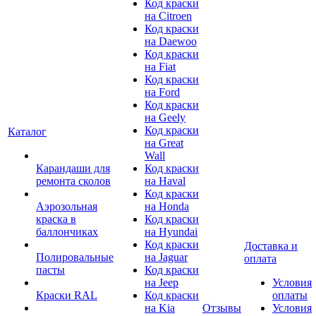
Код краски
на Citroen
Код краски
на Daewoo
Код краски
на Fiat
Код краски
на Ford
Код краски
на Geely
Код краски
Каталог
на Great
Wall
Карандаши для
Код краски
ремонта сколов
на Haval
Код краски
Аэрозольная
на Honda
краска в
Код краски
баллончиках
на Hyundai
Код краски
Доставка и
Полировальные
на Jaguar
оплата
пасты
Код краски
на Jeep
Условия
Краски RAL
Код краски
оплаты
на Kia
Отзывы
Условия