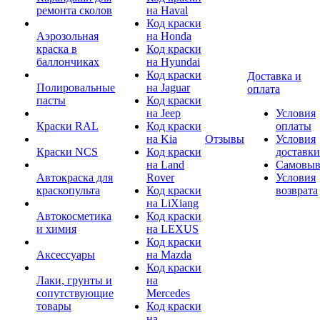
ремонта сколов
на Haval
Код краски
Аэрозольная
на Honda
краска в
Код краски
баллончиках
на Hyundai
Код краски
Доставка и
Полировальные
на Jaguar
оплата
пасты
Код краски
на Jeep
Условия
Краски RAL
Код краски
оплаты
на Kia
Отзывы
Условия
Краски NCS
Код краски
доставки
на Land
Самовыв
Автокраска для
Rover
Условия
краскопульта
Код краски
возврата
на LiXiang
Автокосметика
Код краски
и химия
на LEXUS
Код краски
Аксессуары
на Mazda
Код краски
Лаки, грунты и
на
сопутствующие
Mercedes
товары
Код краски
на