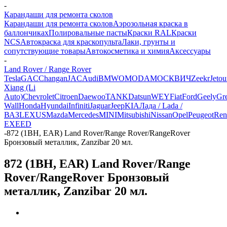
-
Карандаши для ремонта сколов
Карандаши для ремонта сколов
Аэрозольная краска в
баллончиках
Полировальные пасты
Краски RAL
Краски
NCS
Автокраска для краскопульта
Лаки, грунты и
сопутствующие товары
Автокосметика и химия
Аксессуары
-
Land Rover / Range Rover
Tesla
GAC
Changan
JAC
Audi
BMW
OMODA
МОСКВИЧ
Zeekr
Jetou
Xiang (Li
Auto)
Chevrolet
Citroen
Daewoo
TANK
Datsun
WEY
Fiat
Ford
Geely
Gre
Wall
Honda
Hyundai
Infiniti
Jaguar
Jeep
KIA
Лада / Lada /
ВАЗ
LEXUS
Mazda
Mercedes
MINI
Mitsubishi
Nissan
Opel
Peugeot
Ren
EXEED
-
872 (1BH, EAR) Land Rover/Range Rover/RangeRover
Бронзовый металлик, Zanzibar 20 мл.
872 (1BH, EAR) Land Rover/Range
Rover/RangeRover Бронзовый
металлик, Zanzibar 20 мл.