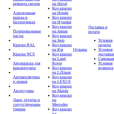
ремонта сколов
на Haval
Код краски
Аэрозольная
на Honda
краска в
Код краски
баллончиках
на Hyundai
Код краски
Доставка и
Полировальные
на Jaguar
оплата
пасты
Код краски
на Jeep
Условия
Краски RAL
Код краски
оплаты
на Kia
Отзывы
Условия
Краски NCS
Код краски
доставки
на Land
Самовыв
Автокраска для
Rover
Условия
краскопульта
Код краски
возврата
на LiXiang
Автокосметика
Код краски
и химия
на LEXUS
Код краски
Аксессуары
на Mazda
Код краски
Лаки, грунты и
на
сопутствующие
Mercedes
товары
Код краски
на