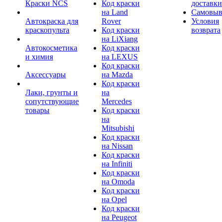
Краски NCS
Код краски
доставки
на Land
Самовыв
Автокраска для
Rover
Условия
краскопульта
Код краски
возврата
на LiXiang
Автокосметика
Код краски
и химия
на LEXUS
Код краски
Аксессуары
на Mazda
Код краски
Лаки, грунты и
на
сопутствующие
Mercedes
товары
Код краски
на
Mitsubishi
Код краски
на Nissan
Код краски
на Infiniti
Код краски
на Omoda
Код краски
на Opel
Код краски
на Peugeot