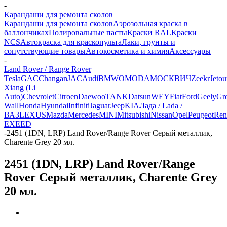
-
Карандаши для ремонта сколов
Карандаши для ремонта сколов
Аэрозольная краска в
баллончиках
Полировальные пасты
Краски RAL
Краски
NCS
Автокраска для краскопульта
Лаки, грунты и
сопутствующие товары
Автокосметика и химия
Аксессуары
-
Land Rover / Range Rover
Tesla
GAC
Changan
JAC
Audi
BMW
OMODA
МОСКВИЧ
Zeekr
Jetou
Xiang (Li
Auto)
Chevrolet
Citroen
Daewoo
TANK
Datsun
WEY
Fiat
Ford
Geely
Gre
Wall
Honda
Hyundai
Infiniti
Jaguar
Jeep
KIA
Лада / Lada /
ВАЗ
LEXUS
Mazda
Mercedes
MINI
Mitsubishi
Nissan
Opel
Peugeot
Ren
EXEED
-
2451 (1DN, LRP) Land Rover/Range Rover Серый металлик,
Charente Grey 20 мл.
2451 (1DN, LRP) Land Rover/Range
Rover Серый металлик, Charente Grey
20 мл.