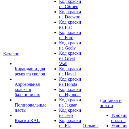
Код краски
на Citroen
Код краски
на Daewoo
Код краски
на Fiat
Код краски
на Ford
Код краски
на Geely
Код краски
Каталог
на Great
Wall
Карандаши для
Код краски
ремонта сколов
на Haval
Код краски
Аэрозольная
на Honda
краска в
Код краски
баллончиках
на Hyundai
Код краски
Доставка и
Полировальные
на Jaguar
оплата
пасты
Код краски
на Jeep
Условия
Краски RAL
Код краски
оплаты
на Kia
Отзывы
Условия