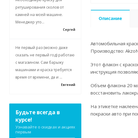
ретуширования сколов от
камней на моей машине.
Описание
Менеджер уто...
Сергей
Автомобильная краск
Не первый раз (можно даже
Производство: AkzoN
сказать не первый год) работаю
с магазином. Сам барыжу
Этот флакон с краск
машинами и краска требуется
инструкция позволя
время от времени, да и ...
Объем флакона 20 мл
Евгений
восстановить лакокр
На этикетке наклеен
Будьте всегда в
покраски авто при п
курсе!
Узнавайте о скидках и акциях
первым