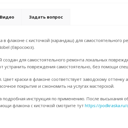
Видео
Задать вопрос
а в флаконе с кисточкой (карандаш) для самостоятельного р
obel (Евросоюз).
ой создан для самостоятельного ремонта локальных поврежд
ют устранить повреждения самостоятельно, без помощи спец
. Цвет краски в флаконе соответствует заводскому оттенку 
асочное покрытие и сэкономить на услугах мастерской.
а подробная инструкция по применению. После высыхания об
омощи флакона с кисточкой смотрите тут
https://podkraska.ru/