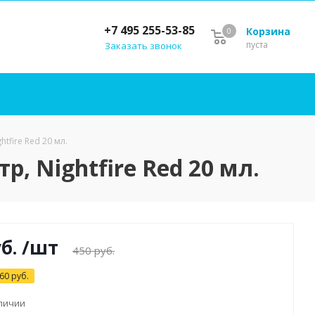
+7 495 255-53-85
Корзина
0
пуста
Заказать звонок
tfire Red 20 мл.
, Nightfire Red 20 мл.
б.
/шт
450
руб.
60
руб.
аличии