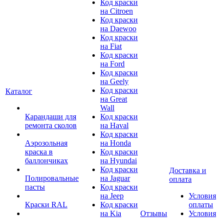
Код краски
на Citroen
Код краски
на Daewoo
Код краски
на Fiat
Код краски
на Ford
Код краски
на Geely
Код краски
Каталог
на Great
Wall
Карандаши для
Код краски
ремонта сколов
на Haval
Код краски
Аэрозольная
на Honda
краска в
Код краски
баллончиках
на Hyundai
Код краски
Доставка и
Полировальные
на Jaguar
оплата
пасты
Код краски
на Jeep
Условия
Краски RAL
Код краски
оплаты
на Kia
Отзывы
Условия