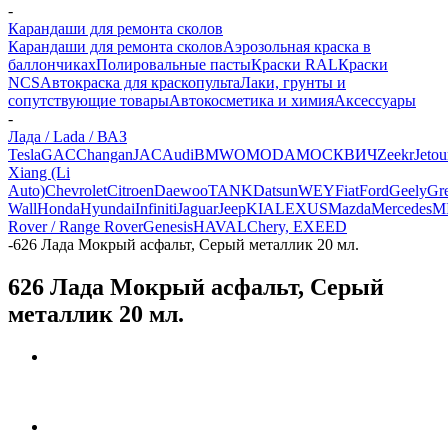
-
Карандаши для ремонта сколов
Карандаши для ремонта сколов
Аэрозольная краска в
баллончиках
Полировальные пасты
Краски RAL
Краски
NCS
Автокраска для краскопульта
Лаки, грунты и
сопутствующие товары
Автокосметика и химия
Аксессуары
-
Лада / Lada / ВАЗ
Tesla
GAC
Changan
JAC
Audi
BMW
OMODA
МОСКВИЧ
Zeekr
Jetou
Xiang (Li
Auto)
Chevrolet
Citroen
Daewoo
TANK
Datsun
WEY
Fiat
Ford
Geely
Gre
Wall
Honda
Hyundai
Infiniti
Jaguar
Jeep
KIA
LEXUS
Mazda
Mercedes
M
Rover / Range Rover
Genesis
HAVAL
Chery, EXEED
-
626 Лада Мокрый асфальт, Серый металлик 20 мл.
626 Лада Мокрый асфальт, Серый
металлик 20 мл.