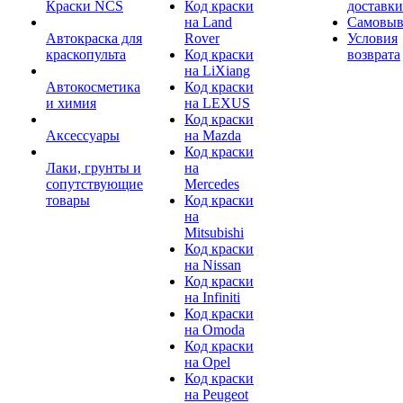
Краски NCS
Код краски
доставки
на Land
Самовыв
Автокраска для
Rover
Условия
краскопульта
Код краски
возврата
на LiXiang
Автокосметика
Код краски
и химия
на LEXUS
Код краски
Аксессуары
на Mazda
Код краски
Лаки, грунты и
на
сопутствующие
Mercedes
товары
Код краски
на
Mitsubishi
Код краски
на Nissan
Код краски
на Infiniti
Код краски
на Omoda
Код краски
на Opel
Код краски
на Peugeot