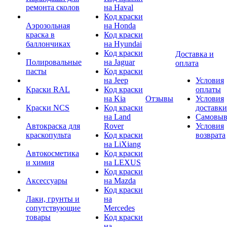
ремонта сколов
на Haval
Код краски
Аэрозольная
на Honda
краска в
Код краски
баллончиках
на Hyundai
Код краски
Доставка и
Полировальные
на Jaguar
оплата
пасты
Код краски
на Jeep
Условия
Краски RAL
Код краски
оплаты
на Kia
Отзывы
Условия
Краски NCS
Код краски
доставки
на Land
Самовыв
Автокраска для
Rover
Условия
краскопульта
Код краски
возврата
на LiXiang
Автокосметика
Код краски
и химия
на LEXUS
Код краски
Аксессуары
на Mazda
Код краски
Лаки, грунты и
на
сопутствующие
Mercedes
товары
Код краски
на