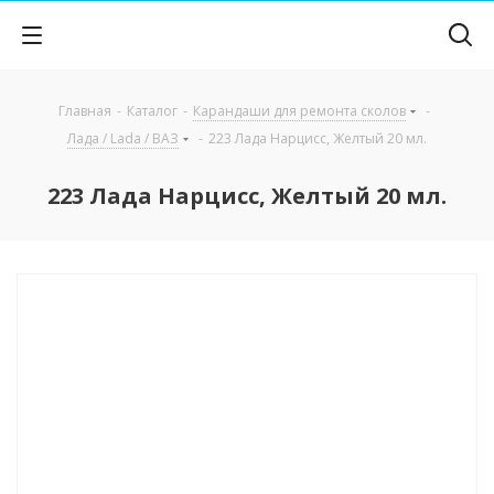
Главная
-
Каталог
-
Карандаши для ремонта сколов
-
Лада / Lada / ВАЗ
-
223 Лада Нарцисс, Желтый 20 мл.
223 Лада Нарцисс, Желтый 20 мл.