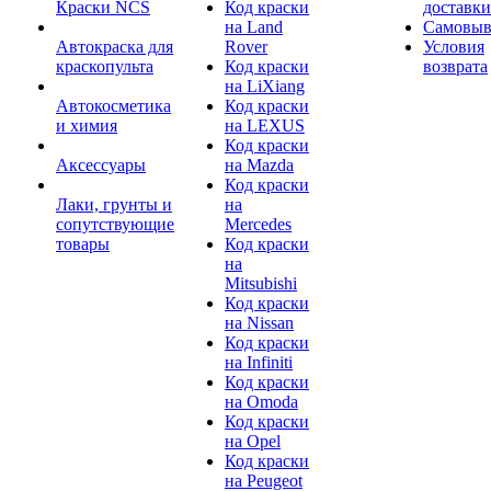
Краски NCS
Код краски
доставки
на Land
Самовыв
Автокраска для
Rover
Условия
краскопульта
Код краски
возврата
на LiXiang
Автокосметика
Код краски
и химия
на LEXUS
Код краски
Аксессуары
на Mazda
Код краски
Лаки, грунты и
на
сопутствующие
Mercedes
товары
Код краски
на
Mitsubishi
Код краски
на Nissan
Код краски
на Infiniti
Код краски
на Omoda
Код краски
на Opel
Код краски
на Peugeot