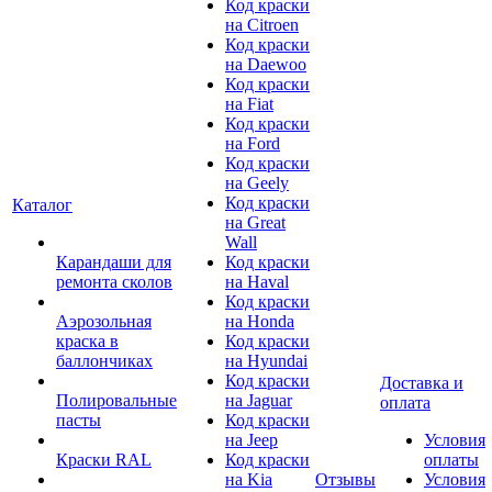
Код краски
на Citroen
Код краски
на Daewoo
Код краски
на Fiat
Код краски
на Ford
Код краски
на Geely
Код краски
Каталог
на Great
Wall
Карандаши для
Код краски
ремонта сколов
на Haval
Код краски
Аэрозольная
на Honda
краска в
Код краски
баллончиках
на Hyundai
Код краски
Доставка и
Полировальные
на Jaguar
оплата
пасты
Код краски
на Jeep
Условия
Краски RAL
Код краски
оплаты
на Kia
Отзывы
Условия