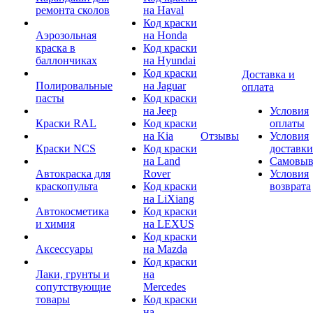
ремонта сколов
на Haval
Код краски
Аэрозольная
на Honda
краска в
Код краски
баллончиках
на Hyundai
Код краски
Доставка и
Полировальные
на Jaguar
оплата
пасты
Код краски
на Jeep
Условия
Краски RAL
Код краски
оплаты
на Kia
Отзывы
Условия
Краски NCS
Код краски
доставки
на Land
Самовыв
Автокраска для
Rover
Условия
краскопульта
Код краски
возврата
на LiXiang
Автокосметика
Код краски
и химия
на LEXUS
Код краски
Аксессуары
на Mazda
Код краски
Лаки, грунты и
на
сопутствующие
Mercedes
товары
Код краски
на