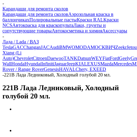
-
Карандаши для ремонта сколов
Карандаши для ремонта сколов
Аэрозольная краска в
баллончиках
Полировальные пасты
Краски RAL
Краски
NCS
Автокраска для краскопульта
Лаки, грунты и
сопутствующие товары
Автокосметика и химия
Аксессуары
-
Лада / Lada / ВАЗ
Tesla
GAC
Changan
JAC
Audi
BMW
OMODA
МОСКВИЧ
Zeekr
Jetou
Xiang (Li
Auto)
Chevrolet
Citroen
Daewoo
TANK
Datsun
WEY
Fiat
Ford
Geely
Gre
Wall
Honda
Hyundai
Infiniti
Jaguar
Jeep
KIA
LEXUS
Mazda
Mercedes
M
Rover / Range Rover
Genesis
HAVAL
Chery, EXEED
-
221B Лада Ледниковый, Холодный голубой 20 мл.
221B Лада Ледниковый, Холодный
голубой 20 мл.