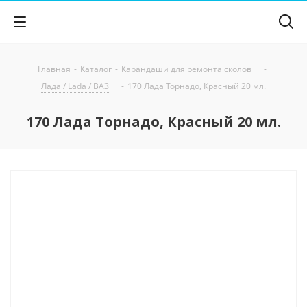
Главная
-
Каталог
-
Карандаши для ремонта сколов
-
Лада / Lada / ВАЗ
-
170 Лада Торнадо, Красный 20 мл.
170 Лада Торнадо, Красный 20 мл.