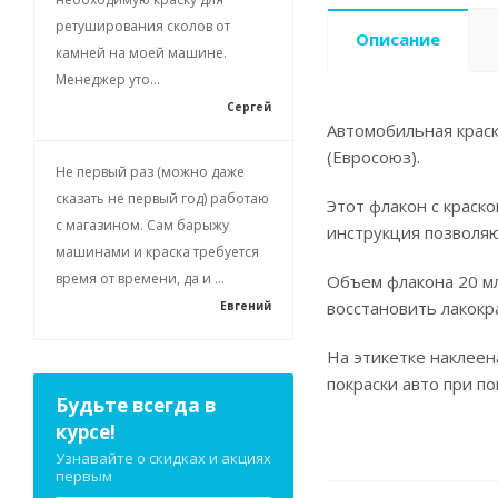
ретуширования сколов от
Описание
камней на моей машине.
Менеджер уто...
Сергей
Автомобильная краск
(Евросоюз).
Не первый раз (можно даже
сказать не первый год) работаю
Этот флакон с краск
с магазином. Сам барыжу
инструкция позволя
машинами и краска требуется
время от времени, да и ...
Объем флакона 20 мл
восстановить лакокр
Евгений
На этикетке наклеен
покраски авто при п
Будьте всегда в
курсе!
Узнавайте о скидках и акциях
первым