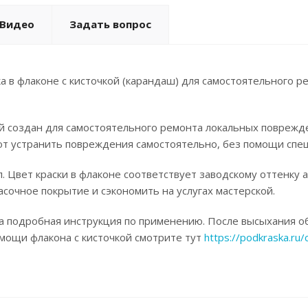
Видео
Задать вопрос
а в флаконе с кисточкой (карандаш) для самостоятельного р
ой создан для самостоятельного ремонта локальных поврежд
ют устранить повреждения самостоятельно, без помощи спец
. Цвет краски в флаконе соответствует заводскому оттенку 
асочное покрытие и сэкономить на услугах мастерской.
а подробная инструкция по применению. После высыхания об
омощи флакона с кисточкой смотрите тут
https://podkraska.ru/