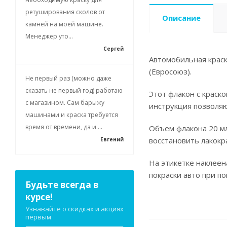
ретуширования сколов от
Описание
камней на моей машине.
Менеджер уто...
Сергей
Автомобильная краск
(Евросоюз).
Не первый раз (можно даже
сказать не первый год) работаю
Этот флакон с краск
с магазином. Сам барыжу
инструкция позволя
машинами и краска требуется
время от времени, да и ...
Объем флакона 20 мл
восстановить лакокр
Евгений
На этикетке наклеен
покраски авто при п
Будьте всегда в
курсе!
Узнавайте о скидках и акциях
первым