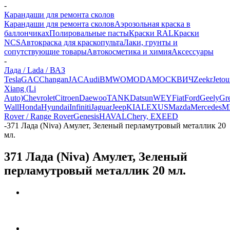
-
Карандаши для ремонта сколов
Карандаши для ремонта сколов
Аэрозольная краска в
баллончиках
Полировальные пасты
Краски RAL
Краски
NCS
Автокраска для краскопульта
Лаки, грунты и
сопутствующие товары
Автокосметика и химия
Аксессуары
-
Лада / Lada / ВАЗ
Tesla
GAC
Changan
JAC
Audi
BMW
OMODA
МОСКВИЧ
Zeekr
Jetou
Xiang (Li
Auto)
Chevrolet
Citroen
Daewoo
TANK
Datsun
WEY
Fiat
Ford
Geely
Gre
Wall
Honda
Hyundai
Infiniti
Jaguar
Jeep
KIA
LEXUS
Mazda
Mercedes
M
Rover / Range Rover
Genesis
HAVAL
Chery, EXEED
-
371 Лада (Niva) Амулет, Зеленый перламутровый металлик 20
мл.
371 Лада (Niva) Амулет, Зеленый
перламутровый металлик 20 мл.