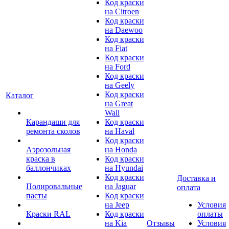
Код краски
на Citroen
Код краски
на Daewoo
Код краски
на Fiat
Код краски
на Ford
Код краски
на Geely
Код краски
Каталог
на Great
Wall
Карандаши для
Код краски
ремонта сколов
на Haval
Код краски
Аэрозольная
на Honda
краска в
Код краски
баллончиках
на Hyundai
Код краски
Доставка и
Полировальные
на Jaguar
оплата
пасты
Код краски
на Jeep
Условия
Краски RAL
Код краски
оплаты
на Kia
Отзывы
Условия