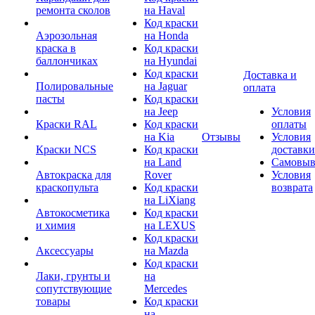
ремонта сколов
на Haval
Код краски
Аэрозольная
на Honda
краска в
Код краски
баллончиках
на Hyundai
Код краски
Доставка и
Полировальные
на Jaguar
оплата
пасты
Код краски
на Jeep
Условия
Краски RAL
Код краски
оплаты
на Kia
Отзывы
Условия
Краски NCS
Код краски
доставки
на Land
Самовыв
Автокраска для
Rover
Условия
краскопульта
Код краски
возврата
на LiXiang
Автокосметика
Код краски
и химия
на LEXUS
Код краски
Аксессуары
на Mazda
Код краски
Лаки, грунты и
на
сопутствующие
Mercedes
товары
Код краски
на