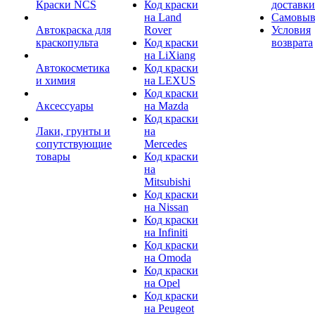
Краски NCS
Код краски
доставки
на Land
Самовыв
Автокраска для
Rover
Условия
краскопульта
Код краски
возврата
на LiXiang
Автокосметика
Код краски
и химия
на LEXUS
Код краски
Аксессуары
на Mazda
Код краски
Лаки, грунты и
на
сопутствующие
Mercedes
товары
Код краски
на
Mitsubishi
Код краски
на Nissan
Код краски
на Infiniti
Код краски
на Omoda
Код краски
на Opel
Код краски
на Peugeot