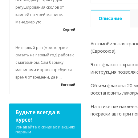
ретуширования сколов от
камней на моей машине.
Описание
Менеджер уто...
Сергей
Автомобильная краск
Не первый раз (можно даже
(Евросоюз).
сказать не первый год) работаю
с магазином. Сам барыжу
Этот флакон с краск
машинами и краска требуется
инструкция позволя
время от времени, да и ...
Объем флакона 20 мл
Евгений
восстановить лакокр
На этикетке наклеен
Будьте всегда в
покраски авто при п
курсе!
Узнавайте о скидках и акциях
первым