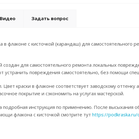
Видео
Задать вопрос
а в флаконе с кисточкой (карандаш) для самостоятельного р
ой создан для самостоятельного ремонта локальных поврежд
ют устранить повреждения самостоятельно, без помощи спец
. Цвет краски в флаконе соответствует заводскому оттенку 
асочное покрытие и сэкономить на услугах мастерской.
а подробная инструкция по применению. После высыхания об
омощи флакона с кисточкой смотрите тут
https://podkraska.ru/