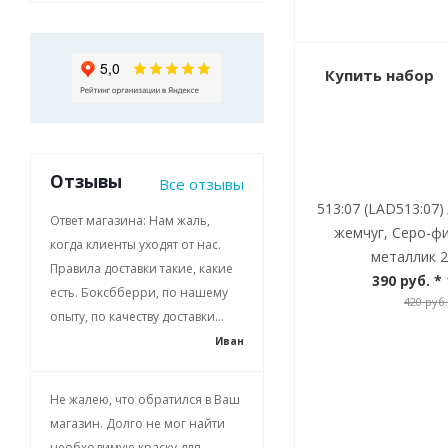
Купить набор
Отзывы
Все отзывы
513:07 (LAD513:07)
Ответ магазина: Нам жаль,
жемчуг, Серо-ф
когда клиенты уходят от нас.
металлик 2
Правила доставки такие, какие
390 руб.
* 
есть. Боксбберри, по нашему
420 руб.
опыту, по качеству доставки...
Иван
Не жалею, что обратился в Ваш
магазин. Долго не мог найти
необходимую краску для