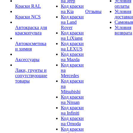
на Jeep
Условия
Краски RAL
Код краски
оплаты
на Kia
Отзывы
Условия
Краски NCS
Код краски
доставки
на Land
Самовыв
Автокраска для
Rover
Условия
краскопульта
Код краски
возврата
на LiXiang
Автокосметика
Код краски
и химия
на LEXUS
Код краски
Аксессуары
на Mazda
Код краски
Лаки, грунты и
на
сопутствующие
Mercedes
товары
Код краски
на
Mitsubishi
Код краски
на Nissan
Код краски
на Infiniti
Код краски
на Omoda
Код краски