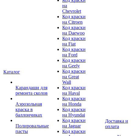
Код краски
на
Chevrolet
Код краски
на Citroen
Код краски
на Daewoo
Код краски
на Fiat
Код краски
на Ford
Код краски
на Geely
Код краски
Каталог
на Great
Wall
Карандаши для
Код краски
ремонта сколов
на Haval
Код краски
Аэрозольная
на Honda
краска в
Код краски
баллончиках
на Hyundai
Код краски
Доставка и
Полировальные
на Jaguar
оплата
пасты
Код краски