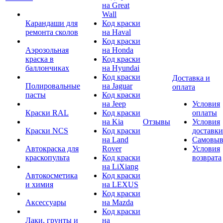
на Great
Wall
Карандаши для
Код краски
ремонта сколов
на Haval
Код краски
Аэрозольная
на Honda
краска в
Код краски
баллончиках
на Hyundai
Код краски
Доставка и
Полировальные
на Jaguar
оплата
пасты
Код краски
на Jeep
Условия
Краски RAL
Код краски
оплаты
на Kia
Отзывы
Условия
Краски NCS
Код краски
доставки
на Land
Самовыв
Автокраска для
Rover
Условия
краскопульта
Код краски
возврата
на LiXiang
Автокосметика
Код краски
и химия
на LEXUS
Код краски
Аксессуары
на Mazda
Код краски
Лаки, грунты и
на