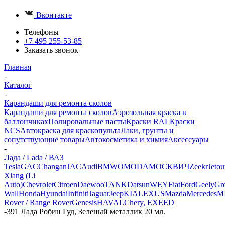
Вконтакте
Телефоны
+7 495 255-53-85
Заказать звонок
Главная
-
Каталог
-
Карандаши для ремонта сколов
Карандаши для ремонта сколов
Аэрозольная краска в
баллончиках
Полировальные пасты
Краски RAL
Краски
NCS
Автокраска для краскопульта
Лаки, грунты и
сопутствующие товары
Автокосметика и химия
Аксессуары
-
Лада / Lada / ВАЗ
Tesla
GAC
Changan
JAC
Audi
BMW
OMODA
МОСКВИЧ
Zeekr
Jetou
Xiang (Li
Auto)
Chevrolet
Citroen
Daewoo
TANK
Datsun
WEY
Fiat
Ford
Geely
Gre
Wall
Honda
Hyundai
Infiniti
Jaguar
Jeep
KIA
LEXUS
Mazda
Mercedes
M
Rover / Range Rover
Genesis
HAVAL
Chery, EXEED
-
391 Лада Робин Гуд, Зеленый металлик 20 мл.