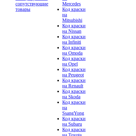
сопутствующие
Mercedes
товары
Код краски
на
Mitsubishi
Код краски
на Nissan
Код краски
на Infiniti
Код краски
на Omoda
Код краски
на Opel
Код краски
на Peugeot
Код краски
на Renault
Код краски
на Skoda
Код краски
на
SsangYong
Код краски
на Subaru
Код краски
на Toyota