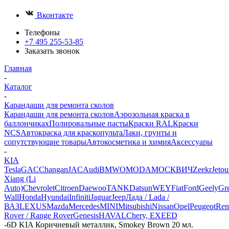
Вконтакте
Телефоны
+7 495 255-53-85
Заказать звонок
Главная
-
Каталог
-
Карандаши для ремонта сколов
Карандаши для ремонта сколов
Аэрозольная краска в
баллончиках
Полировальные пасты
Краски RAL
Краски
NCS
Автокраска для краскопульта
Лаки, грунты и
сопутствующие товары
Автокосметика и химия
Аксессуары
-
KIA
Tesla
GAC
Changan
JAC
Audi
BMW
OMODA
МОСКВИЧ
Zeekr
Jetou
Xiang (Li
Auto)
Chevrolet
Citroen
Daewoo
TANK
Datsun
WEY
Fiat
Ford
Geely
Gre
Wall
Honda
Hyundai
Infiniti
Jaguar
Jeep
Лада / Lada /
ВАЗ
LEXUS
Mazda
Mercedes
MINI
Mitsubishi
Nissan
Opel
Peugeot
Ren
Rover / Range Rover
Genesis
HAVAL
Chery, EXEED
-
6D KIA Коричневый металлик, Smokey Brown 20 мл.