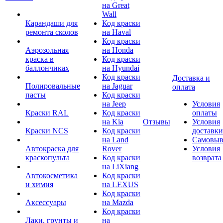
на Great
Wall
Карандаши для
Код краски
ремонта сколов
на Haval
Код краски
Аэрозольная
на Honda
краска в
Код краски
баллончиках
на Hyundai
Код краски
Доставка и
Полировальные
на Jaguar
оплата
пасты
Код краски
на Jeep
Условия
Краски RAL
Код краски
оплаты
на Kia
Отзывы
Условия
Краски NCS
Код краски
доставки
на Land
Самовыв
Автокраска для
Rover
Условия
краскопульта
Код краски
возврата
на LiXiang
Автокосметика
Код краски
и химия
на LEXUS
Код краски
Аксессуары
на Mazda
Код краски
Лаки, грунты и
на