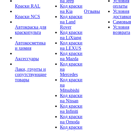
на Jeep
Условия
Краски RAL
Код краски
оплаты
на Kia
Отзывы
Условия
Краски NCS
Код краски
доставки
на Land
Самовыв
Автокраска для
Rover
Условия
краскопульта
Код краски
возврата
на LiXiang
Автокосметика
Код краски
и химия
на LEXUS
Код краски
Аксессуары
на Mazda
Код краски
Лаки, грунты и
на
сопутствующие
Mercedes
товары
Код краски
на
Mitsubishi
Код краски
на Nissan
Код краски
на Infiniti
Код краски
на Omoda
Код краски