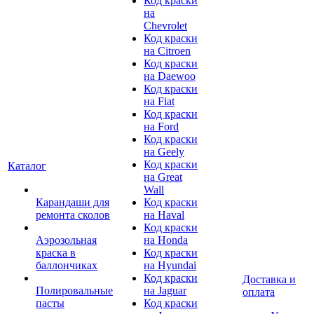
Код краски
на
Chevrolet
Код краски
на Citroen
Код краски
на Daewoo
Код краски
на Fiat
Код краски
на Ford
Код краски
на Geely
Код краски
Каталог
на Great
Wall
Карандаши для
Код краски
ремонта сколов
на Haval
Код краски
Аэрозольная
на Honda
краска в
Код краски
баллончиках
на Hyundai
Код краски
Доставка и
Полировальные
на Jaguar
оплата
пасты
Код краски