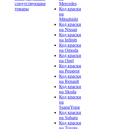
сопутствующие
Mercedes
товары
Код краски
на
Mitsubishi
Код краски
на Nissan
Код краски
на Infiniti
Код краски
на Omoda
Код краски
на Opel
Код краски
на Peugeot
Код краски
на Renault
Код краски
на Skoda
Код краски
на
SsangYong
Код краски
на Subaru
Код краски
на Toyota