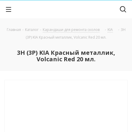
Главная
-
Каталог
-
Карандаши для ремонта сколов
-
KIA
-
3H
(3P) KIA Красный металлик, Volcanic Red 20 мл.
3H (3P) KIA Красный металлик,
Volcanic Red 20 мл.