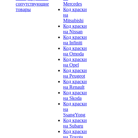
сопутствующие
Mercedes
товары
Код краски
на
Mitsubishi
Код краски
на Nissan
Код краски
на Infiniti
Код краски
на Omoda
Код краски
на Opel
Код краски
на Peugeot
Код краски
на Renault
Код краски
на Skoda
Код краски
на
SsangYong
Код краски
на Subaru
Код краски
на Toyota