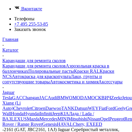
Вконтакте
Телефоны
+7 495 255-53-85
Заказать звонок
Главная
-
Каталог
-
Карандаши для ремонта сколов
Карандаши для ремонта сколов
Аэрозольная краска в
баллончиках
Полировальные пасты
Краски RAL
Краски
NCS
Автокраска для краскопульта
Лаки, грунты и
сопутствующие товары
Автокосметика и химия
Аксессуары
-
Jaguar
Tesla
GAC
Changan
JAC
Audi
BMW
OMODA
МОСКВИЧ
Zeekr
Jetou
Xiang (Li
Auto)
Chevrolet
Citroen
Daewoo
TANK
Datsun
WEY
Fiat
Ford
Geely
Gre
Wall
Honda
Hyundai
Infiniti
Jeep
KIA
Лада / Lada /
ВАЗ
LEXUS
Mazda
Mercedes
MINI
Mitsubishi
Nissan
Opel
Peugeot
Ren
Rover / Range Rover
Genesis
HAVAL
Chery, EXEED
-
2161 (GAT, JBC2161, 1AJ) Jaguar Серебристый металлик,