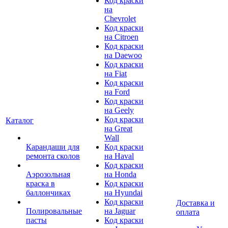
Код краски
на
Chevrolet
Код краски
на Citroen
Код краски
на Daewoo
Код краски
на Fiat
Код краски
на Ford
Код краски
на Geely
Код краски
Каталог
на Great
Wall
Карандаши для
Код краски
ремонта сколов
на Haval
Код краски
Аэрозольная
на Honda
краска в
Код краски
баллончиках
на Hyundai
Код краски
Доставка и
Полировальные
на Jaguar
оплата
пасты
Код краски