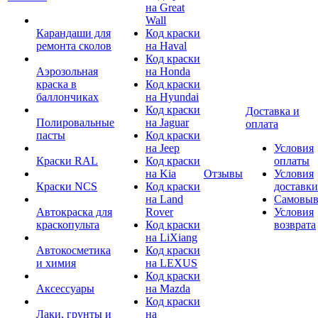
на Great
Wall
Карандаши для
Код краски
ремонта сколов
на Haval
Код краски
Аэрозольная
на Honda
краска в
Код краски
баллончиках
на Hyundai
Код краски
Доставка и
Полировальные
на Jaguar
оплата
пасты
Код краски
на Jeep
Условия
Краски RAL
Код краски
оплаты
на Kia
Отзывы
Условия
Краски NCS
Код краски
доставки
на Land
Самовыв
Автокраска для
Rover
Условия
краскопульта
Код краски
возврата
на LiXiang
Автокосметика
Код краски
и химия
на LEXUS
Код краски
Аксессуары
на Mazda
Код краски
Лаки, грунты и
на