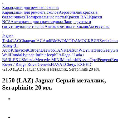
-
Карандаши для ремонта сколов
Карандаши для ремонта сколов
Аэрозольная краска в
баллончиках
Полировальные пасты
Краски RAL
Краски
NCS
Автокраска для краскопульта
Лаки, грунты и
сопутствующие товары
Автокосметика и химия
Аксессуары
-
Jaguar
Tesla
GAC
Changan
JAC
Audi
BMW
OMODA
МОСКВИЧ
Zeekr
Jetou
Xiang (Li
Auto)
Chevrolet
Citroen
Daewoo
TANK
Datsun
WEY
Fiat
Ford
Geely
Gre
Wall
Honda
Hyundai
Infiniti
Jeep
KIA
Лада / Lada /
ВАЗ
LEXUS
Mazda
Mercedes
MINI
Mitsubishi
Nissan
Opel
Peugeot
Ren
Rover / Range Rover
Genesis
HAVAL
Chery, EXEED
-
2150 (LAZ) Jaguar Серый металлик, Seraphinite 20 мл.
2150 (LAZ) Jaguar Серый металлик,
Seraphinite 20 мл.