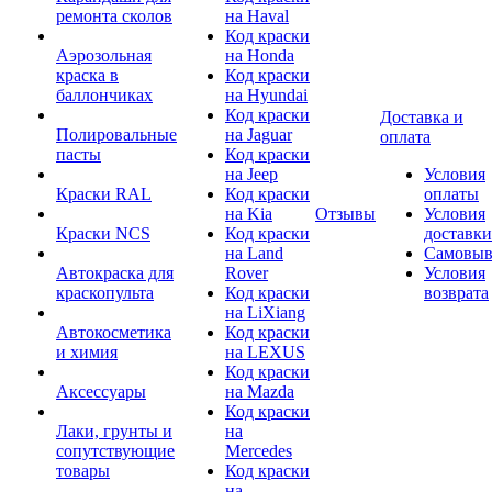
ремонта сколов
на Haval
Код краски
Аэрозольная
на Honda
краска в
Код краски
баллончиках
на Hyundai
Код краски
Доставка и
Полировальные
на Jaguar
оплата
пасты
Код краски
на Jeep
Условия
Краски RAL
Код краски
оплаты
на Kia
Отзывы
Условия
Краски NCS
Код краски
доставки
на Land
Самовыв
Автокраска для
Rover
Условия
краскопульта
Код краски
возврата
на LiXiang
Автокосметика
Код краски
и химия
на LEXUS
Код краски
Аксессуары
на Mazda
Код краски
Лаки, грунты и
на
сопутствующие
Mercedes
товары
Код краски
на