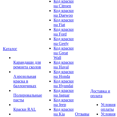
Код краски
на Citroen
Код краски
на Daewoo
Код краски
на Fiat
Код краски
на Ford
Код краски
на Geely
Код краски
Каталог
на Great
Wall
Карандаши для
Код краски
ремонта сколов
на Haval
Код краски
Аэрозольная
на Honda
краска в
Код краски
баллончиках
на Hyundai
Код краски
Доставка и
Полировальные
на Jaguar
оплата
пасты
Код краски
на Jeep
Условия
Краски RAL
Код краски
оплаты
на Kia
Отзывы
Условия