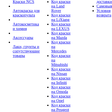
Краски NCS
Код краски
доставки
на Land
Самовыв
Автокраска для
Rover
Условия
краскопульта
Код краски
возврата
на LiXiang
Автокосметика
Код краски
и химия
на LEXUS
Код краски
Аксессуары
на Mazda
Код краски
Лаки, грунты и
на
сопутствующие
Mercedes
товары
Код краски
на
Mitsubishi
Код краски
на Nissan
Код краски
на Infiniti
Код краски
на Omoda
Код краски
на Opel
Код краски
на Peugeot