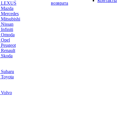
Контакты
а LEXUS
возврата
а Mazda
 Mercedes
Mitsubishi
 Nissan
nfiniti
а Omoda
 Opel
 Peugeot
 Renault
 Skoda
 Subaru
 Toyota
 Volvo