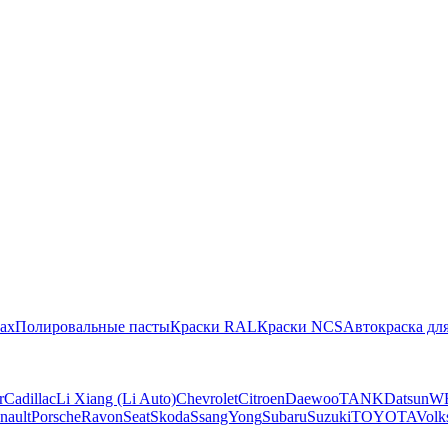
ах
Полировальные пасты
Краски RAL
Краски NCS
Автокраска для
r
Cadillac
Li Xiang (Li Auto)
Chevrolet
Citroen
Daewoo
TANK
Datsun
W
nault
Porsche
Ravon
Seat
Skoda
SsangYong
Subaru
Suzuki
TOYOTA
Volk