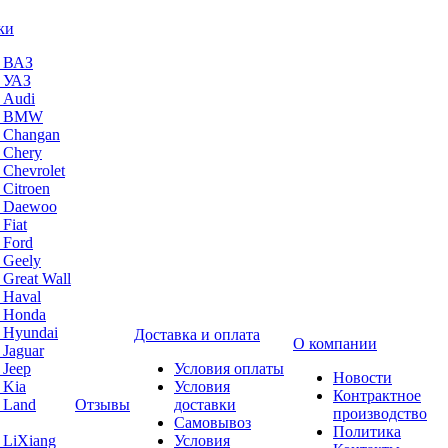
ки
а ВАЗ
а УАЗ
 Audi
на BMW
 Changan
 Chery
 Chevrolet
 Citroen
а Daewoo
Fiat
 Ford
 Geely
 Great Wall
 Haval
а Honda
 Hyundai
Доставка и оплата
О компании
 Jaguar
 Jeep
Условия оплаты
Новости
 Kia
Условия
Контрактное
 Land
Отзывы
доставки
производство
Самовывоз
Политика
 LiXiang
Условия