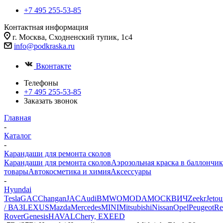
+7 495 255-53-85
Контактная информация
г. Москва, Сходненский тупик, 1с4
info@podkraska.ru
Вконтакте
Телефоны
+7 495 255-53-85
Заказать звонок
Главная
-
Каталог
-
Карандаши для ремонта сколов
Карандаши для ремонта сколов
Аэрозольная краска в баллончик
товары
Автокосметика и химия
Аксессуары
-
Hyundai
Tesla
GAC
Changan
JAC
Audi
BMW
OMODA
МОСКВИЧ
Zeekr
Jetou
/ ВАЗ
LEXUS
Mazda
Mercedes
MINI
Mitsubishi
Nissan
Opel
Peugeot
Re
Rover
Genesis
HAVAL
Chery, EXEED