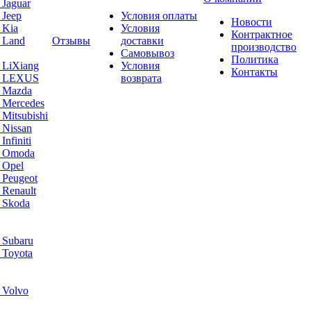
 Jaguar
 Jeep
Условия оплаты
Новости
 Kia
Условия
Контрактное
 Land
Отзывы
доставки
производство
Самовывоз
Политика
 LiXiang
Условия
Контакты
а LEXUS
возврата
а Mazda
 Mercedes
Mitsubishi
 Nissan
nfiniti
а Omoda
 Opel
 Peugeot
 Renault
 Skoda
 Subaru
 Toyota
 Volvo