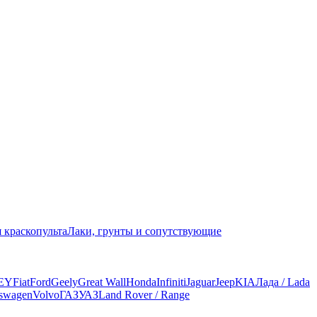
 краскопульта
Лаки, грунты и сопутствующие
EY
Fiat
Ford
Geely
Great Wall
Honda
Infiniti
Jaguar
Jeep
KIA
Лада / Lada
swagen
Volvo
ГАЗ
УАЗ
Land Rover / Range