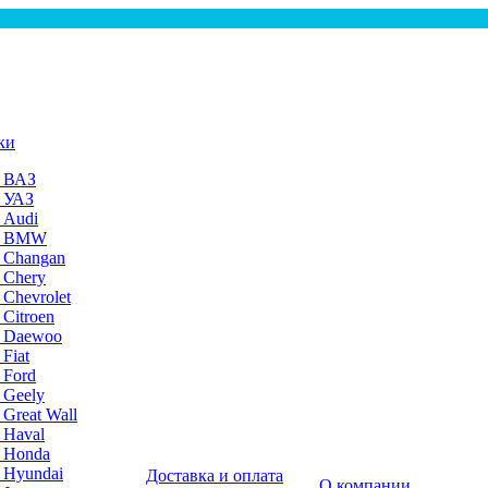
ки
а ВАЗ
а УАЗ
 Audi
на BMW
 Changan
 Chery
 Chevrolet
 Citroen
а Daewoo
Fiat
 Ford
 Geely
 Great Wall
 Haval
а Honda
 Hyundai
Доставка и оплата
О компании