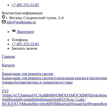
+7 495 255-53-85
Контактная информация
г. Москва, Сходненский тупик, 1с4
info@podkraska.ru
Вконтакте
Телефоны
+7 495 255-53-85
Заказать звонок
Главная
-
Каталог
-
Карандаши для ремонта сколов
Карандаши для ремонта сколов
Аэрозольная краска в баллончик
товары
Автокосметика и химия
Аксессуары
-
ГАЗ
Tesla
GAC
Changan
JAC
Audi
BMW
OMODA
МОСКВИЧ
Zeekr
Jetou
Wall
Honda
Hyundai
Infiniti
Jaguar
Jeep
KIA
Лада / Lada /
ВАЗ
LEXUS
Mazda
Mercedes
MINI
Mitsubishi
Nissan
Opel
Peugeot
Ren