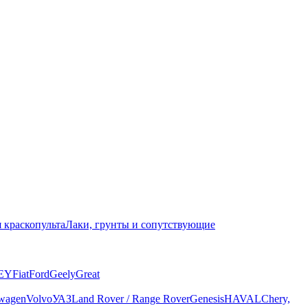
 краскопульта
Лаки, грунты и сопутствующие
EY
Fiat
Ford
Geely
Great
wagen
Volvo
УАЗ
Land Rover / Range Rover
Genesis
HAVAL
Chery,