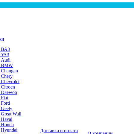
ки
а ВАЗ
а УАЗ
 Audi
на BMW
 Changan
 Chery
 Chevrolet
 Citroen
а Daewoo
Fiat
 Ford
 Geely
 Great Wall
 Haval
а Honda
 Hyundai
Доставка и оплата
О компании