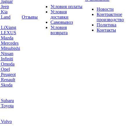
 Jaguar
 Jeep
Условия оплаты
Новости
 Kia
Условия
Контрактное
 Land
Отзывы
доставки
производство
Самовывоз
Политика
 LiXiang
Условия
Контакты
а LEXUS
возврата
а Mazda
 Mercedes
Mitsubishi
 Nissan
nfiniti
а Omoda
 Opel
 Peugeot
 Renault
 Skoda
 Subaru
 Toyota
 Volvo