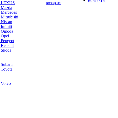
Контакты
а LEXUS
возврата
а Mazda
 Mercedes
Mitsubishi
 Nissan
nfiniti
а Omoda
 Opel
 Peugeot
 Renault
 Skoda
 Subaru
 Toyota
 Volvo