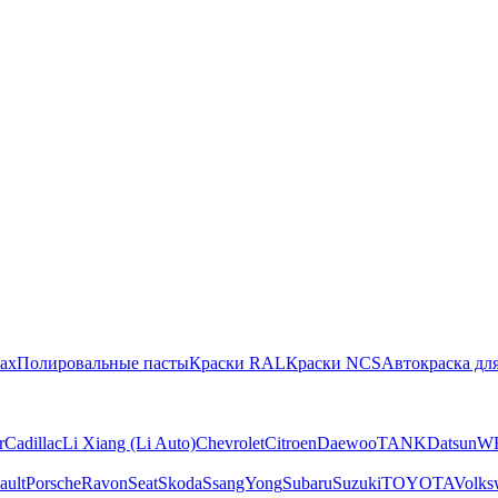
ах
Полировальные пасты
Краски RAL
Краски NCS
Автокраска для
r
Cadillac
Li Xiang (Li Auto)
Chevrolet
Citroen
Daewoo
TANK
Datsun
W
ault
Porsche
Ravon
Seat
Skoda
SsangYong
Subaru
Suzuki
TOYOTA
Volks