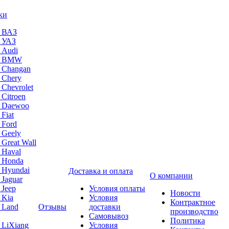
ки
а ВАЗ
а УАЗ
 Audi
на BMW
 Changan
 Chery
 Chevrolet
 Citroen
а Daewoo
Fiat
 Ford
 Geely
 Great Wall
 Haval
а Honda
 Hyundai
Доставка и оплата
О компании
 Jaguar
 Jeep
Условия оплаты
Новости
 Kia
Условия
Контрактное
 Land
Отзывы
доставки
производство
Самовывоз
Политика
 LiXiang
Условия