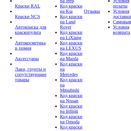
на Jeep
Условия
Краски RAL
Код краски
оплаты
на Kia
Отзывы
Условия
Краски NCS
Код краски
доставки
на Land
Самовыв
Автокраска для
Rover
Условия
краскопульта
Код краски
возврата
на LiXiang
Автокосметика
Код краски
и химия
на LEXUS
Код краски
Аксессуары
на Mazda
Код краски
Лаки, грунты и
на
сопутствующие
Mercedes
товары
Код краски
на
Mitsubishi
Код краски
на Nissan
Код краски
на Infiniti
Код краски
на Omoda
Код краски