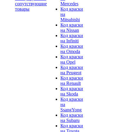
сопутствующие
Mercedes
товары
Код краски
на
Mitsubishi
Код краски
на Nissan
Код краски
на Infiniti
Код краски
на Omoda
Код краски
на Opel
Код краски
на Peugeot
Код краски
на Renault
Код краски
на Skoda
Код краски
на
SsangYong
Код краски
на Subaru
Код краски
на Toyota