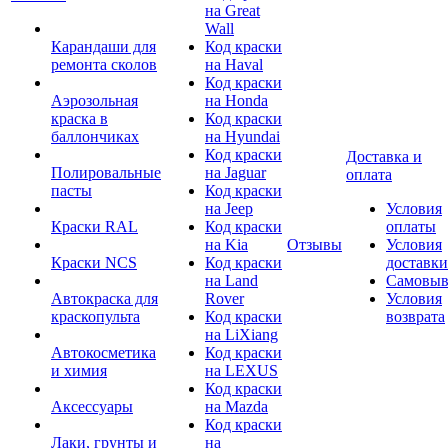
на Great
Wall
Карандаши для
Код краски
ремонта сколов
на Haval
Код краски
Аэрозольная
на Honda
краска в
Код краски
баллончиках
на Hyundai
Код краски
Доставка и
Полировальные
на Jaguar
оплата
пасты
Код краски
на Jeep
Условия
Краски RAL
Код краски
оплаты
на Kia
Отзывы
Условия
Краски NCS
Код краски
доставки
на Land
Самовыв
Автокраска для
Rover
Условия
краскопульта
Код краски
возврата
на LiXiang
Автокосметика
Код краски
и химия
на LEXUS
Код краски
Аксессуары
на Mazda
Код краски
Лаки, грунты и
на