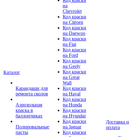
Код краски
на
Chevrolet
Код краски
на Citroen
Код краски
на Daewoo
Код краски
на Fiat
Код краски
на Ford
Код краски
на Geely
Код краски
Каталог
на Great
Wall
Карандаши для
Код краски
ремонта сколов
на Haval
Код краски
Аэрозольная
на Honda
краска в
Код краски
баллончиках
на Hyundai
Код краски
Доставка и
Полировальные
на Jaguar
оплата
пасты
Код краски