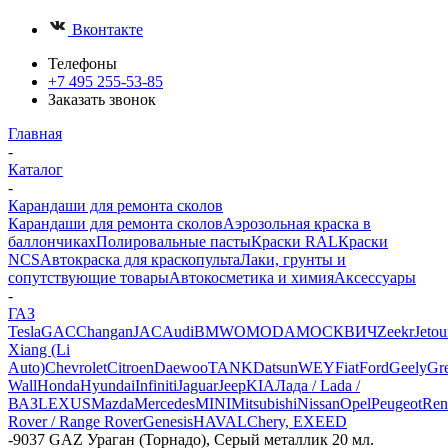
Вконтакте
Телефоны
+7 495 255-53-85
Заказать звонок
Главная
-
Каталог
-
Карандаши для ремонта сколов
Карандаши для ремонта сколов
Аэрозольная краска в
баллончиках
Полировальные пасты
Краски RAL
Краски
NCS
Автокраска для краскопульта
Лаки, грунты и
сопутствующие товары
Автокосметика и химия
Аксессуары
-
ГАЗ
Tesla
GAC
Changan
JAC
Audi
BMW
OMODA
МОСКВИЧ
Zeekr
Jetou
Xiang (Li
Auto)
Chevrolet
Citroen
Daewoo
TANK
Datsun
WEY
Fiat
Ford
Geely
Gre
Wall
Honda
Hyundai
Infiniti
Jaguar
Jeep
KIA
Лада / Lada /
ВАЗ
LEXUS
Mazda
Mercedes
MINI
Mitsubishi
Nissan
Opel
Peugeot
Ren
Rover / Range Rover
Genesis
HAVAL
Chery, EXEED
-
9037 GAZ Ураган (Торнадо), Серый металлик 20 мл.