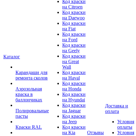
Код краски
на Citroen
Код краски
на Daewoo
Код краски
на Fiat
Код краски
на Ford
Код краски
на Geely
Код краски
Каталог
на Great
Wall
Карандаши для
Код краски
ремонта сколов
на Haval
Код краски
Аэрозольная
на Honda
краска в
Код краски
баллончиках
на Hyundai
Код краски
Доставка и
Полировальные
на Jaguar
оплата
пасты
Код краски
на Jeep
Условия
Краски RAL
Код краски
оплаты
на Kia
Отзывы
Условия