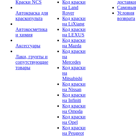
Краски NCS
Код краски
доставки
на Land
Самовыв
Автокраска для
Rover
Условия
краскопульта
Код краски
возврата
на LiXiang
Автокосметика
Код краски
и химия
на LEXUS
Код краски
Аксессуары
на Mazda
Код краски
Лаки, грунты и
на
сопутствующие
Mercedes
товары
Код краски
на
Mitsubishi
Код краски
на Nissan
Код краски
на Infiniti
Код краски
на Omoda
Код краски
на Opel
Код краски
на Peugeot