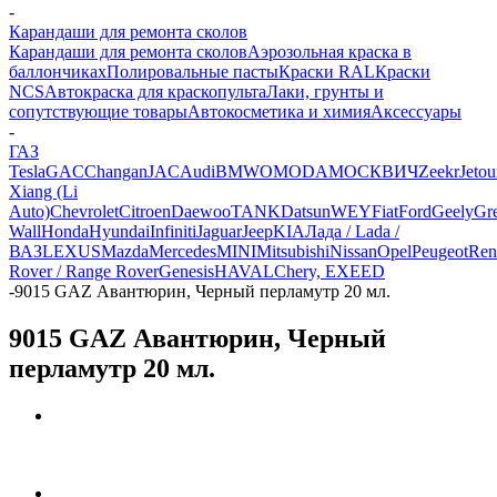
-
Карандаши для ремонта сколов
Карандаши для ремонта сколов
Аэрозольная краска в
баллончиках
Полировальные пасты
Краски RAL
Краски
NCS
Автокраска для краскопульта
Лаки, грунты и
сопутствующие товары
Автокосметика и химия
Аксессуары
-
ГАЗ
Tesla
GAC
Changan
JAC
Audi
BMW
OMODA
МОСКВИЧ
Zeekr
Jetou
Xiang (Li
Auto)
Chevrolet
Citroen
Daewoo
TANK
Datsun
WEY
Fiat
Ford
Geely
Gre
Wall
Honda
Hyundai
Infiniti
Jaguar
Jeep
KIA
Лада / Lada /
ВАЗ
LEXUS
Mazda
Mercedes
MINI
Mitsubishi
Nissan
Opel
Peugeot
Ren
Rover / Range Rover
Genesis
HAVAL
Chery, EXEED
-
9015 GAZ Авантюрин, Черный перламутр 20 мл.
9015 GAZ Авантюрин, Черный
перламутр 20 мл.