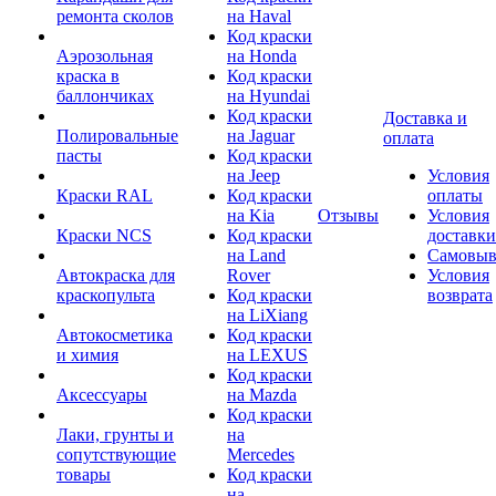
ремонта сколов
на Haval
Код краски
Аэрозольная
на Honda
краска в
Код краски
баллончиках
на Hyundai
Код краски
Доставка и
Полировальные
на Jaguar
оплата
пасты
Код краски
на Jeep
Условия
Краски RAL
Код краски
оплаты
на Kia
Отзывы
Условия
Краски NCS
Код краски
доставки
на Land
Самовыв
Автокраска для
Rover
Условия
краскопульта
Код краски
возврата
на LiXiang
Автокосметика
Код краски
и химия
на LEXUS
Код краски
Аксессуары
на Mazda
Код краски
Лаки, грунты и
на
сопутствующие
Mercedes
товары
Код краски
на