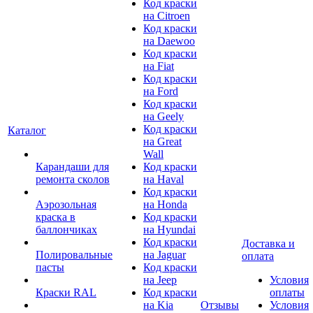
Код краски
на Citroen
Код краски
на Daewoo
Код краски
на Fiat
Код краски
на Ford
Код краски
на Geely
Код краски
Каталог
на Great
Wall
Карандаши для
Код краски
ремонта сколов
на Haval
Код краски
Аэрозольная
на Honda
краска в
Код краски
баллончиках
на Hyundai
Код краски
Доставка и
Полировальные
на Jaguar
оплата
пасты
Код краски
на Jeep
Условия
Краски RAL
Код краски
оплаты
на Kia
Отзывы
Условия