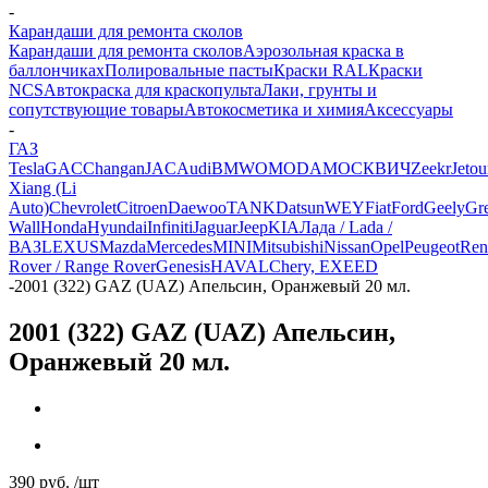
-
Карандаши для ремонта сколов
Карандаши для ремонта сколов
Аэрозольная краска в
баллончиках
Полировальные пасты
Краски RAL
Краски
NCS
Автокраска для краскопульта
Лаки, грунты и
сопутствующие товары
Автокосметика и химия
Аксессуары
-
ГАЗ
Tesla
GAC
Changan
JAC
Audi
BMW
OMODA
МОСКВИЧ
Zeekr
Jetou
Xiang (Li
Auto)
Chevrolet
Citroen
Daewoo
TANK
Datsun
WEY
Fiat
Ford
Geely
Gre
Wall
Honda
Hyundai
Infiniti
Jaguar
Jeep
KIA
Лада / Lada /
ВАЗ
LEXUS
Mazda
Mercedes
MINI
Mitsubishi
Nissan
Opel
Peugeot
Ren
Rover / Range Rover
Genesis
HAVAL
Chery, EXEED
-
2001 (322) GAZ (UAZ) Апельсин, Оранжевый 20 мл.
2001 (322) GAZ (UAZ) Апельсин,
Оранжевый 20 мл.
390
руб.
/шт