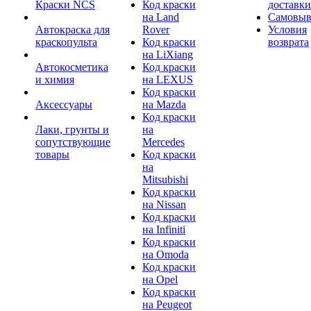
Краски NCS
Код краски
доставки
на Land
Самовыв
Автокраска для
Rover
Условия
краскопульта
Код краски
возврата
на LiXiang
Автокосметика
Код краски
и химия
на LEXUS
Код краски
Аксессуары
на Mazda
Код краски
Лаки, грунты и
на
сопутствующие
Mercedes
товары
Код краски
на
Mitsubishi
Код краски
на Nissan
Код краски
на Infiniti
Код краски
на Omoda
Код краски
на Opel
Код краски
на Peugeot