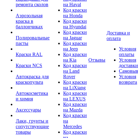
ремонта сколов
на Haval
Код краски
Аэрозольная
на Honda
краска в
Код краски
баллончиках
на Hyundai
Код краски
Доставка и
Полировальные
на Jaguar
оплата
пасты
Код краски
на Jeep
Условия
Краски RAL
Код краски
оплаты
на Kia
Отзывы
Условия
Краски NCS
Код краски
доставки
на Land
Самовыв
Автокраска для
Rover
Условия
краскопульта
Код краски
возврата
на LiXiang
Автокосметика
Код краски
и химия
на LEXUS
Код краски
Аксессуары
на Mazda
Код краски
Лаки, грунты и
на
сопутствующие
Mercedes
товары
Код краски
на