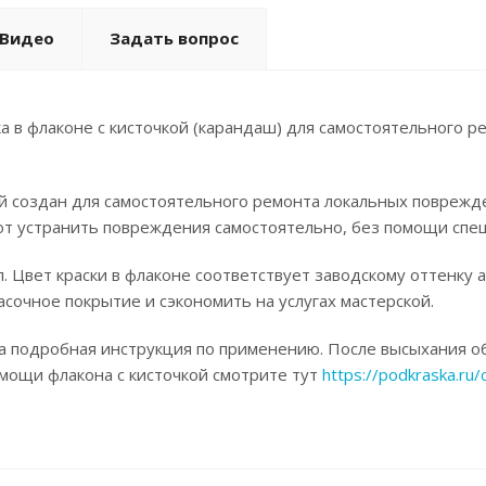
Видео
Задать вопрос
а в флаконе с кисточкой (карандаш) для самостоятельного р
ой создан для самостоятельного ремонта локальных поврежд
ют устранить повреждения самостоятельно, без помощи спец
. Цвет краски в флаконе соответствует заводскому оттенку 
асочное покрытие и сэкономить на услугах мастерской.
а подробная инструкция по применению. После высыхания об
омощи флакона с кисточкой смотрите тут
https://podkraska.ru/