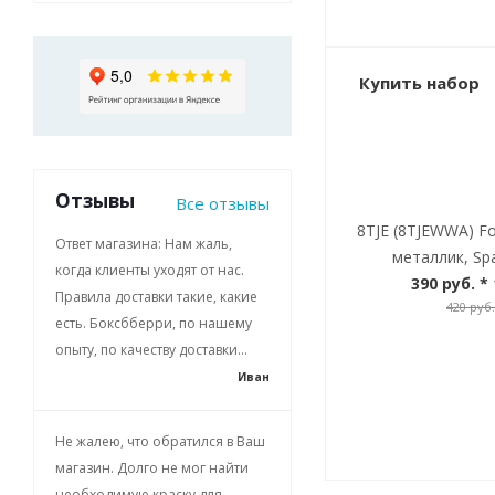
Купить набор
Отзывы
Все отзывы
8TJE (8TJEWWA) F
Ответ магазина: Нам жаль,
металлик, Spa
когда клиенты уходят от нас.
390 руб.
* 
Правила доставки такие, какие
420 руб.
есть. Боксбберри, по нашему
опыту, по качеству доставки...
Иван
Не жалею, что обратился в Ваш
магазин. Долго не мог найти
необходимую краску для