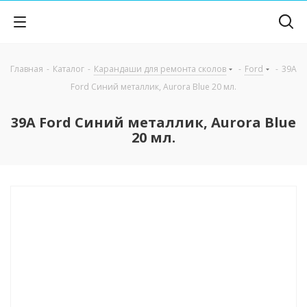
Главная
-
Каталог
-
Карандаши для ремонта сколов
-
Ford
-
39A
Ford Синий металлик, Aurora Blue 20 мл.
39A Ford Синий металлик, Aurora Blue
20 мл.