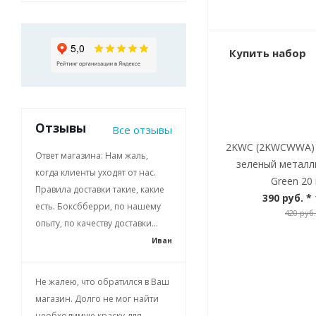
Купить набор
Отзывы
Все отзывы
2KWC (2KWCWWA) 
Ответ магазина: Нам жаль,
зеленый металл
когда клиенты уходят от нас.
Green 20 
Правила доставки такие, какие
390 руб.
* 
есть. Боксбберри, по нашему
420 руб.
опыту, по качеству доставки...
Иван
Не жалею, что обратился в Ваш
магазин. Долго не мог найти
необходимую краску для