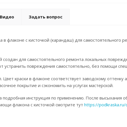
Видео
Задать вопрос
а в флаконе с кисточкой (карандаш) для самостоятельного р
ой создан для самостоятельного ремонта локальных поврежд
ют устранить повреждения самостоятельно, без помощи спец
. Цвет краски в флаконе соответствует заводскому оттенку 
асочное покрытие и сэкономить на услугах мастерской.
а подробная инструкция по применению. После высыхания об
омощи флакона с кисточкой смотрите тут
https://podkraska.ru/