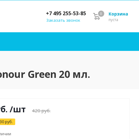
+7 495 255-53-85
Корзина
0
пуста
Заказать звонок
our Green 20 мл.
б.
/шт
420
руб.
30
руб.
аличии