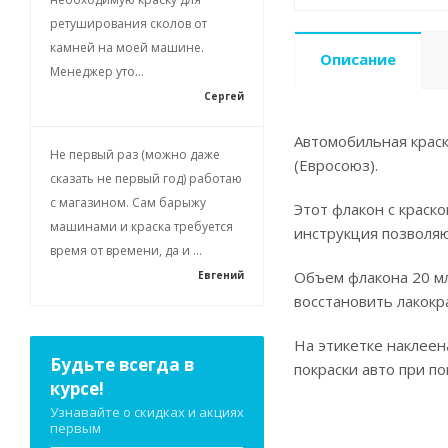
ретуширования сколов от
камней на моей машине.
Описание
Менеджер уто...
Сергей
Автомобильная краск
Не первый раз (можно даже
(Евросоюз).
сказать не первый год) работаю
с магазином. Сам барыжу
Этот флакон с краск
машинами и краска требуется
инструкция позволя
время от времени, да и ...
Объем флакона 20 мл
Евгений
восстановить лакокр
На этикетке наклеен
Будьте всегда в
покраски авто при п
курсе!
Узнавайте о скидках и акциях
первым