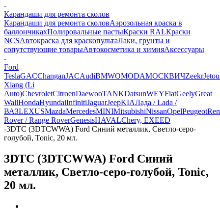
-
Карандаши для ремонта сколов
Карандаши для ремонта сколов
Аэрозольная краска в
баллончиках
Полировальные пасты
Краски RAL
Краски
NCS
Автокраска для краскопульта
Лаки, грунты и
сопутствующие товары
Автокосметика и химия
Аксессуары
-
Ford
Tesla
GAC
Changan
JAC
Audi
BMW
OMODA
МОСКВИЧ
Zeekr
Jetou
Xiang (Li
Auto)
Chevrolet
Citroen
Daewoo
TANK
Datsun
WEY
Fiat
Geely
Great
Wall
Honda
Hyundai
Infiniti
Jaguar
Jeep
KIA
Лада / Lada /
ВАЗ
LEXUS
Mazda
Mercedes
MINI
Mitsubishi
Nissan
Opel
Peugeot
Ren
Rover / Range Rover
Genesis
HAVAL
Chery, EXEED
-
3DTC (3DTCWWA) Ford Синий металлик, Светло-серо-
голубой, Tonic, 20 мл.
3DTC (3DTCWWA) Ford Синий
металлик, Светло-серо-голубой, Tonic,
20 мл.