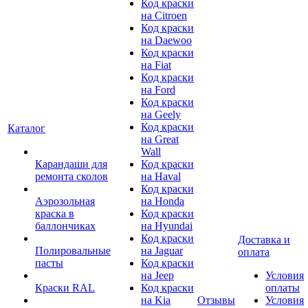
Код краски
на Citroen
Код краски
на Daewoo
Код краски
на Fiat
Код краски
на Ford
Код краски
на Geely
Код краски
Каталог
на Great
Wall
Карандаши для
Код краски
ремонта сколов
на Haval
Код краски
Аэрозольная
на Honda
краска в
Код краски
баллончиках
на Hyundai
Код краски
Доставка и
Полировальные
на Jaguar
оплата
пасты
Код краски
на Jeep
Условия
Краски RAL
Код краски
оплаты
на Kia
Отзывы
Условия