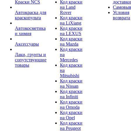
Краски NCS
Код краски
доставки
на Land
Самовыв
Автокраска для
Rover
Условия
краскопульта
Код краски
возврата
на LiXiang
Автокосметика
Код краски
и химия
на LEXUS
Код краски
Аксессуары
на Mazda
Код краски
Лаки, грунты и
на
сопутствующие
Mercedes
товары
Код краски
на
Mitsubishi
Код краски
на Nissan
Код краски
на Infiniti
Код краски
на Omoda
Код краски
на Opel
Код краски
на Peugeot