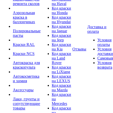
ремонта сколов
на Haval
Код краски
Аэрозольная
на Honda
краска в
Код краски
баллончиках
на Hyundai
Код краски
Доставка и
Полировальные
на Jaguar
оплата
пасты
Код краски
на Jeep
Условия
Краски RAL
Код краски
оплаты
на Kia
Отзывы
Условия
Краски NCS
Код краски
доставки
на Land
Самовыв
Автокраска для
Rover
Условия
краскопульта
Код краски
возврата
на LiXiang
Автокосметика
Код краски
и химия
на LEXUS
Код краски
Аксессуары
на Mazda
Код краски
Лаки, грунты и
на
сопутствующие
Mercedes
товары
Код краски
на