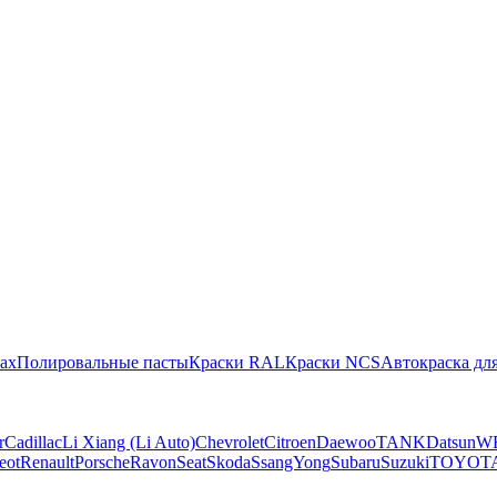
ах
Полировальные пасты
Краски RAL
Краски NCS
Автокраска для
r
Cadillac
Li Xiang (Li Auto)
Chevrolet
Citroen
Daewoo
TANK
Datsun
W
eot
Renault
Porsche
Ravon
Seat
Skoda
SsangYong
Subaru
Suzuki
TOYOT