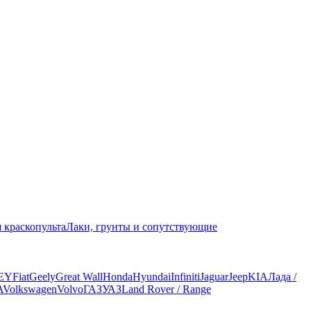
 краскопульта
Лаки, грунты и сопутствующие
EY
Fiat
Geely
Great Wall
Honda
Hyundai
Infiniti
Jaguar
Jeep
KIA
Лада /
A
Volkswagen
Volvo
ГАЗ
УАЗ
Land Rover / Range