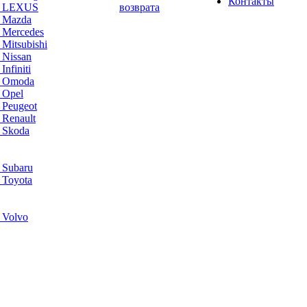
Контакты
а LEXUS
возврата
а Mazda
 Mercedes
Mitsubishi
 Nissan
nfiniti
а Omoda
 Opel
 Peugeot
 Renault
 Skoda
 Subaru
 Toyota
 Volvo