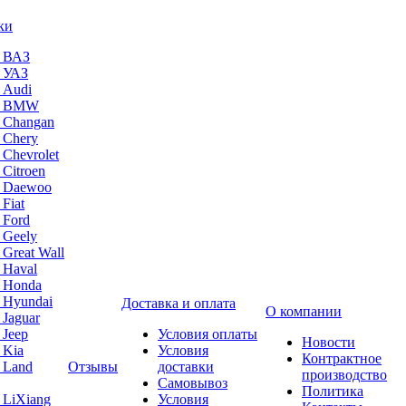
ки
а ВАЗ
а УАЗ
 Audi
на BMW
 Changan
 Chery
 Chevrolet
 Citroen
а Daewoo
Fiat
 Ford
 Geely
 Great Wall
 Haval
а Honda
 Hyundai
Доставка и оплата
О компании
 Jaguar
 Jeep
Условия оплаты
Новости
 Kia
Условия
Контрактное
 Land
Отзывы
доставки
производство
Самовывоз
Политика
 LiXiang
Условия