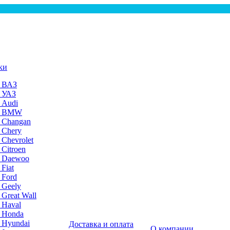
ки
а ВАЗ
а УАЗ
 Audi
на BMW
 Changan
 Chery
 Chevrolet
 Citroen
а Daewoo
Fiat
 Ford
 Geely
 Great Wall
 Haval
а Honda
 Hyundai
Доставка и оплата
О компании