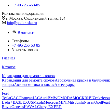
+7 495 255-53-85
Контактная информация
г. Москва, Сходненский тупик, 1с4
info@podkraska.ru
Вконтакте
Телефоны
+7 495 255-53-85
Заказать звонок
Главная
-
Каталог
-
Карандаши для ремонта сколов
Карандаши для ремонта сколов
Аэрозольная краска в баллончик
товары
Автокосметика и химия
Аксессуары
-
Ford
Tesla
GAC
Changan
JAC
Audi
BMW
OMODA
МОСКВИЧ
Zeekr
Jetou
Lada / ВАЗ
LEXUS
Mazda
Mercedes
MINI
Mitsubishi
Nissan
Opel
Peug
Rover
Genesis
HAVAL
Chery, EXEED