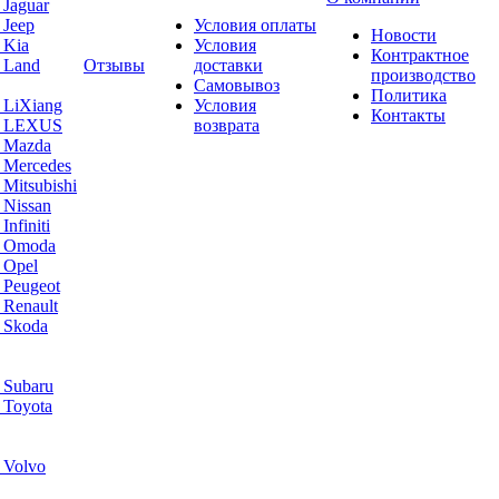
 Jaguar
 Jeep
Условия оплаты
Новости
 Kia
Условия
Контрактное
 Land
Отзывы
доставки
производство
Самовывоз
Политика
 LiXiang
Условия
Контакты
а LEXUS
возврата
а Mazda
 Mercedes
Mitsubishi
 Nissan
nfiniti
а Omoda
 Opel
 Peugeot
 Renault
 Skoda
 Subaru
 Toyota
 Volvo