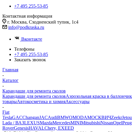
+7 495 255-53-85
Контактная информация
г. Москва, Сходненский тупик, 1с4
info@podkraska.ru
Вконтакте
Телефоны
+7 495 255-53-85
Заказать звонок
Главная
-
Каталог
-
Карандаши для ремонта сколов
Карандаши для ремонта сколов
Аэрозольная краска в баллончик
товары
Автокосметика и химия
Аксессуары
-
Fiat
Tesla
GAC
Changan
JAC
Audi
BMW
OMODA
МОСКВИЧ
Zeekr
Jetou
Lada / ВАЗ
LEXUS
Mazda
Mercedes
MINI
Mitsubishi
Nissan
Opel
Peug
Rover
Genesis
HAVAL
Chery, EXEED