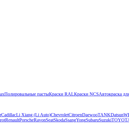
ах
Полировальные пасты
Краски RAL
Краски NCS
Автокраска для
r
Cadillac
Li Xiang (Li Auto)
Chevrolet
Citroen
Daewoo
TANK
Datsun
W
eot
Renault
Porsche
Ravon
Seat
Skoda
SsangYong
Subaru
Suzuki
TOYOT