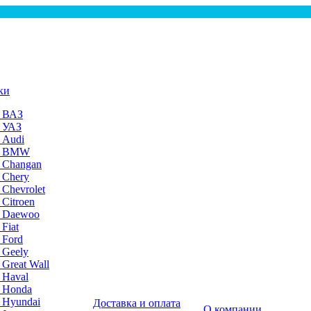
ки
а ВАЗ
а УАЗ
 Audi
на BMW
 Changan
 Chery
 Chevrolet
 Citroen
а Daewoo
Fiat
 Ford
 Geely
 Great Wall
 Haval
а Honda
 Hyundai
Доставка и оплата
О компании