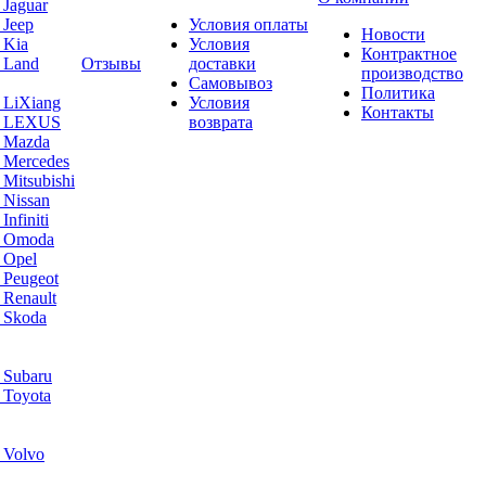
 Jaguar
 Jeep
Условия оплаты
Новости
 Kia
Условия
Контрактное
 Land
Отзывы
доставки
производство
Самовывоз
Политика
 LiXiang
Условия
Контакты
а LEXUS
возврата
а Mazda
 Mercedes
Mitsubishi
 Nissan
nfiniti
а Omoda
 Opel
 Peugeot
 Renault
 Skoda
 Subaru
 Toyota
 Volvo