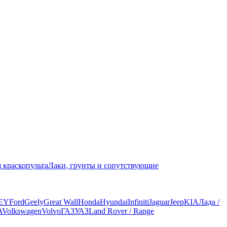
 краскопульта
Лаки, грунты и сопутствующие
EY
Ford
Geely
Great Wall
Honda
Hyundai
Infiniti
Jaguar
Jeep
KIA
Лада /
A
Volkswagen
Volvo
ГАЗ
УАЗ
Land Rover / Range