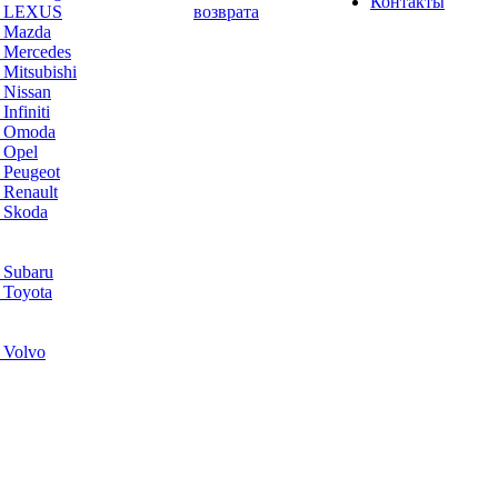
Контакты
а LEXUS
возврата
а Mazda
 Mercedes
Mitsubishi
 Nissan
nfiniti
а Omoda
 Opel
 Peugeot
 Renault
 Skoda
 Subaru
 Toyota
 Volvo