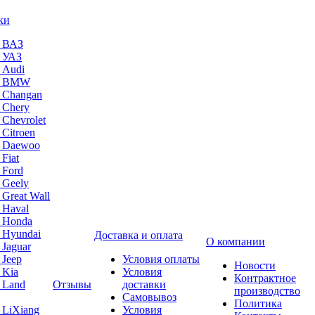
ки
а ВАЗ
а УАЗ
 Audi
на BMW
 Changan
 Chery
 Chevrolet
 Citroen
а Daewoo
Fiat
 Ford
 Geely
 Great Wall
 Haval
а Honda
 Hyundai
Доставка и оплата
О компании
 Jaguar
 Jeep
Условия оплаты
Новости
 Kia
Условия
Контрактное
 Land
Отзывы
доставки
производство
Самовывоз
Политика
 LiXiang
Условия