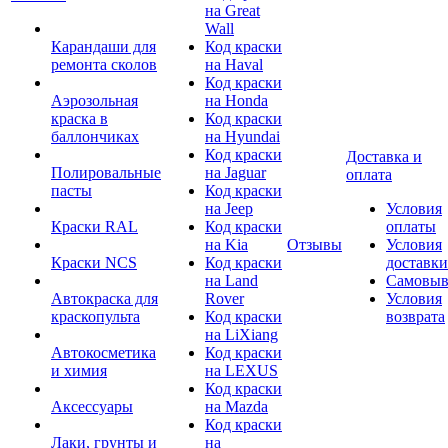
на Great
Wall
Карандаши для
Код краски
ремонта сколов
на Haval
Код краски
Аэрозольная
на Honda
краска в
Код краски
баллончиках
на Hyundai
Код краски
Доставка и
Полировальные
на Jaguar
оплата
пасты
Код краски
на Jeep
Условия
Краски RAL
Код краски
оплаты
на Kia
Отзывы
Условия
Краски NCS
Код краски
доставки
на Land
Самовыв
Автокраска для
Rover
Условия
краскопульта
Код краски
возврата
на LiXiang
Автокосметика
Код краски
и химия
на LEXUS
Код краски
Аксессуары
на Mazda
Код краски
Лаки, грунты и
на