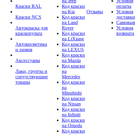
на Jeep
Условия
Краски RAL
Код краски
оплаты
на Kia
Отзывы
Условия
Краски NCS
Код краски
доставки
на Land
Самовыв
Автокраска для
Rover
Условия
краскопульта
Код краски
возврата
на LiXiang
Автокосметика
Код краски
и химия
на LEXUS
Код краски
Аксессуары
на Mazda
Код краски
Лаки, грунты и
на
сопутствующие
Mercedes
товары
Код краски
на
Mitsubishi
Код краски
на Nissan
Код краски
на Infiniti
Код краски
на Omoda
Код краски