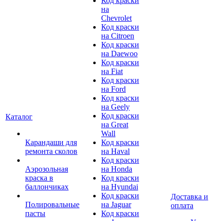
Код краски
на
Chevrolet
Код краски
на Citroen
Код краски
на Daewoo
Код краски
на Fiat
Код краски
на Ford
Код краски
на Geely
Код краски
Каталог
на Great
Wall
Карандаши для
Код краски
ремонта сколов
на Haval
Код краски
Аэрозольная
на Honda
краска в
Код краски
баллончиках
на Hyundai
Код краски
Доставка и
Полировальные
на Jaguar
оплата
пасты
Код краски