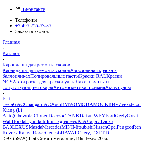
Вконтакте
Телефоны
+7 495 255-53-85
Заказать звонок
Главная
-
Каталог
-
Карандаши для ремонта сколов
Карандаши для ремонта сколов
Аэрозольная краска в
баллончиках
Полировальные пасты
Краски RAL
Краски
NCS
Автокраска для краскопульта
Лаки, грунты и
сопутствующие товары
Автокосметика и химия
Аксессуары
-
Fiat
Tesla
GAC
Changan
JAC
Audi
BMW
OMODA
МОСКВИЧ
Zeekr
Jetou
Xiang (Li
Auto)
Chevrolet
Citroen
Daewoo
TANK
Datsun
WEY
Ford
Geely
Great
Wall
Honda
Hyundai
Infiniti
Jaguar
Jeep
KIA
Лада / Lada /
ВАЗ
LEXUS
Mazda
Mercedes
MINI
Mitsubishi
Nissan
Opel
Peugeot
Ren
Rover / Range Rover
Genesis
HAVAL
Chery, EXEED
-
597 (597A) Fiat Синий металлик, Blu Teseo 20 мл.