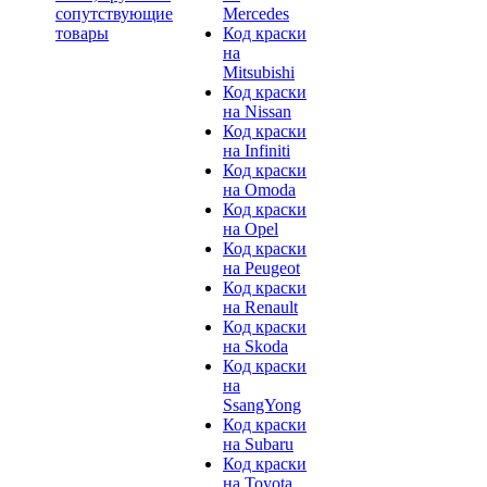
сопутствующие
Mercedes
товары
Код краски
на
Mitsubishi
Код краски
на Nissan
Код краски
на Infiniti
Код краски
на Omoda
Код краски
на Opel
Код краски
на Peugeot
Код краски
на Renault
Код краски
на Skoda
Код краски
на
SsangYong
Код краски
на Subaru
Код краски
на Toyota