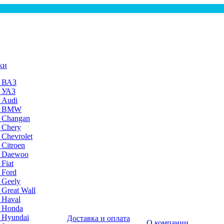
ки
а ВАЗ
а УАЗ
 Audi
на BMW
 Changan
 Chery
 Chevrolet
 Citroen
а Daewoo
Fiat
 Ford
 Geely
 Great Wall
 Haval
а Honda
 Hyundai
Доставка и оплата
О компании