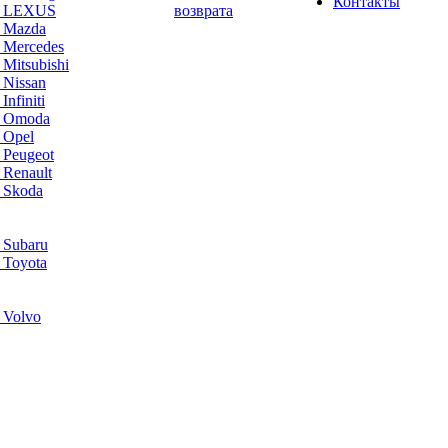
Контакты
а LEXUS
возврата
а Mazda
 Mercedes
Mitsubishi
 Nissan
nfiniti
а Omoda
 Opel
 Peugeot
 Renault
 Skoda
 Subaru
 Toyota
 Volvo