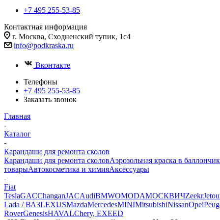
+7 495 255-53-85
Контактная информация
г. Москва, Сходненский тупик, 1с4
info@podkraska.ru
Вконтакте
Телефоны
+7 495 255-53-85
Заказать звонок
Главная
-
Каталог
-
Карандаши для ремонта сколов
Карандаши для ремонта сколов
Аэрозольная краска в баллончик
товары
Автокосметика и химия
Аксессуары
-
Fiat
Tesla
GAC
Changan
JAC
Audi
BMW
OMODA
МОСКВИЧ
Zeekr
Jetou
Lada / ВАЗ
LEXUS
Mazda
Mercedes
MINI
Mitsubishi
Nissan
Opel
Peug
Rover
Genesis
HAVAL
Chery, EXEED