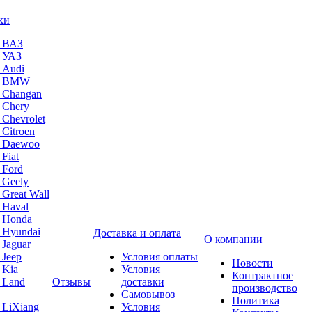
ки
а ВАЗ
а УАЗ
 Audi
на BMW
 Changan
 Chery
 Chevrolet
 Citroen
а Daewoo
Fiat
 Ford
 Geely
 Great Wall
 Haval
а Honda
 Hyundai
Доставка и оплата
О компании
 Jaguar
 Jeep
Условия оплаты
Новости
 Kia
Условия
Контрактное
 Land
Отзывы
доставки
производство
Самовывоз
Политика
 LiXiang
Условия