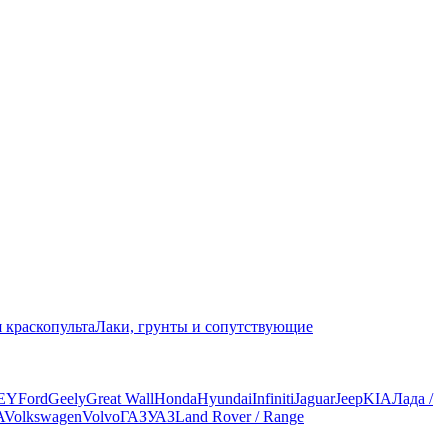
 краскопульта
Лаки, грунты и сопутствующие
EY
Ford
Geely
Great Wall
Honda
Hyundai
Infiniti
Jaguar
Jeep
KIA
Лада /
A
Volkswagen
Volvo
ГАЗ
УАЗ
Land Rover / Range