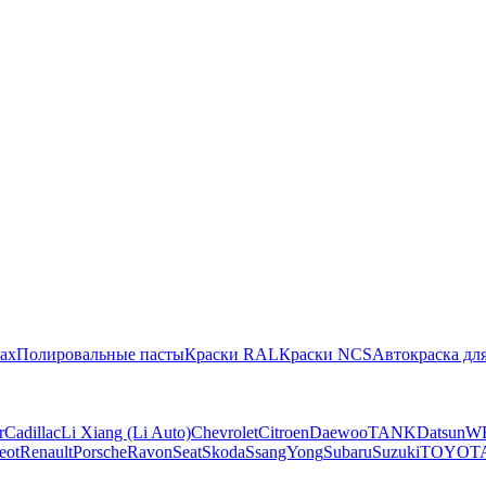
ах
Полировальные пасты
Краски RAL
Краски NCS
Автокраска для
r
Cadillac
Li Xiang (Li Auto)
Chevrolet
Citroen
Daewoo
TANK
Datsun
W
eot
Renault
Porsche
Ravon
Seat
Skoda
SsangYong
Subaru
Suzuki
TOYOT