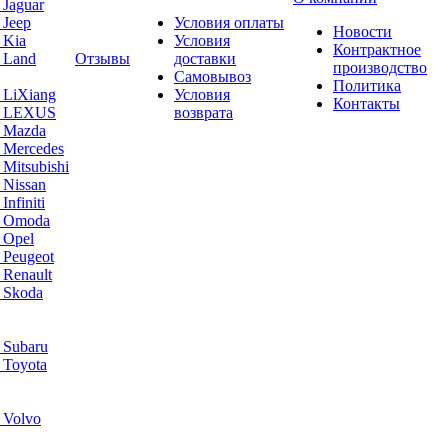
 Jaguar
 Jeep
Условия оплаты
Новости
 Kia
Условия
Контрактное
 Land
Отзывы
доставки
производство
Самовывоз
Политика
 LiXiang
Условия
Контакты
а LEXUS
возврата
а Mazda
 Mercedes
Mitsubishi
 Nissan
nfiniti
а Omoda
 Opel
 Peugeot
 Renault
 Skoda
 Subaru
 Toyota
 Volvo