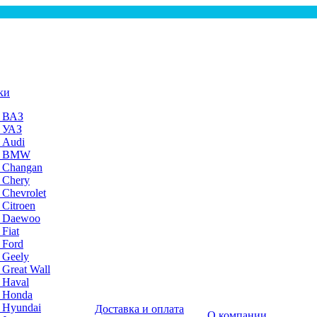
ки
а ВАЗ
а УАЗ
 Audi
на BMW
 Changan
 Chery
 Chevrolet
 Citroen
а Daewoo
Fiat
 Ford
 Geely
 Great Wall
 Haval
а Honda
 Hyundai
Доставка и оплата
О компании