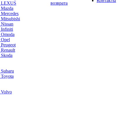
Контакты
а LEXUS
возврата
а Mazda
 Mercedes
Mitsubishi
 Nissan
nfiniti
а Omoda
 Opel
 Peugeot
 Renault
 Skoda
 Subaru
 Toyota
 Volvo