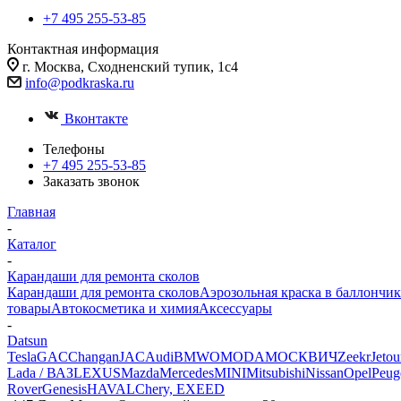
+7 495 255-53-85
Контактная информация
г. Москва, Сходненский тупик, 1с4
info@podkraska.ru
Вконтакте
Телефоны
+7 495 255-53-85
Заказать звонок
Главная
-
Каталог
-
Карандаши для ремонта сколов
Карандаши для ремонта сколов
Аэрозольная краска в баллончик
товары
Автокосметика и химия
Аксессуары
-
Datsun
Tesla
GAC
Changan
JAC
Audi
BMW
OMODA
МОСКВИЧ
Zeekr
Jetou
Lada / ВАЗ
LEXUS
Mazda
Mercedes
MINI
Mitsubishi
Nissan
Opel
Peug
Rover
Genesis
HAVAL
Chery, EXEED