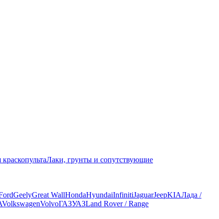
 краскопульта
Лаки, грунты и сопутствующие
Ford
Geely
Great Wall
Honda
Hyundai
Infiniti
Jaguar
Jeep
KIA
Лада /
A
Volkswagen
Volvo
ГАЗ
УАЗ
Land Rover / Range