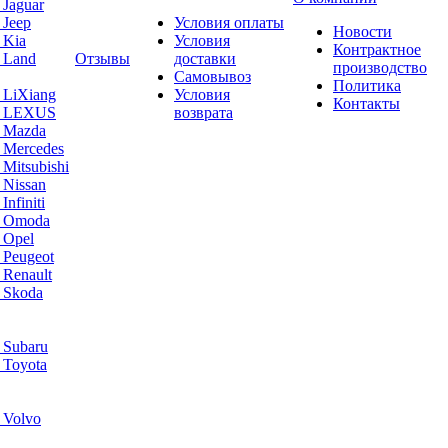
 Jaguar
 Jeep
Условия оплаты
Новости
 Kia
Условия
Контрактное
 Land
Отзывы
доставки
производство
Самовывоз
Политика
 LiXiang
Условия
Контакты
а LEXUS
возврата
а Mazda
 Mercedes
Mitsubishi
 Nissan
nfiniti
а Omoda
 Opel
 Peugeot
 Renault
 Skoda
 Subaru
 Toyota
 Volvo