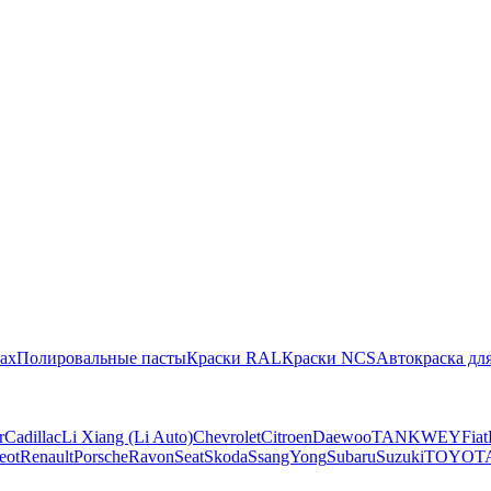
ах
Полировальные пасты
Краски RAL
Краски NCS
Автокраска для
r
Cadillac
Li Xiang (Li Auto)
Chevrolet
Citroen
Daewoo
TANK
WEY
Fiat
eot
Renault
Porsche
Ravon
Seat
Skoda
SsangYong
Subaru
Suzuki
TOYOT