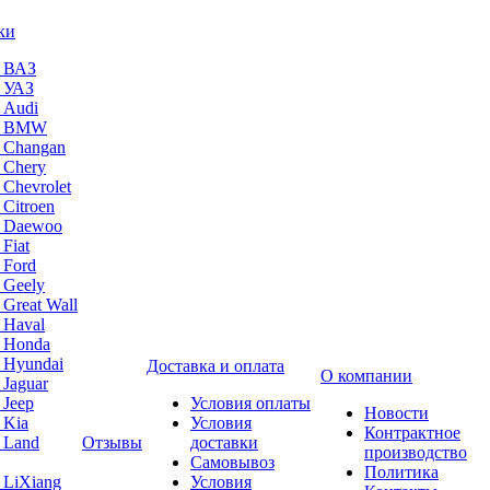
ки
а ВАЗ
а УАЗ
 Audi
на BMW
 Changan
 Chery
 Chevrolet
 Citroen
а Daewoo
Fiat
 Ford
 Geely
 Great Wall
 Haval
а Honda
 Hyundai
Доставка и оплата
О компании
 Jaguar
 Jeep
Условия оплаты
Новости
 Kia
Условия
Контрактное
 Land
Отзывы
доставки
производство
Самовывоз
Политика
 LiXiang
Условия